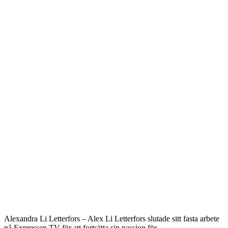
Alexandra Li Letterfors – Alex Li Letterfors slutade sitt fasta arbete
på Expressen TV för att fortsätta sin passion för …