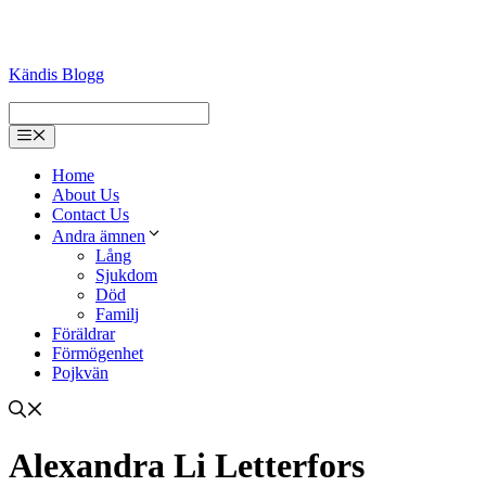
Kändis Blogg
Menu
Home
About Us
Contact Us
Andra ämnen
Lång
Sjukdom
Död
Familj
Föräldrar
Förmögenhet
Pojkvän
Alexandra Li Letterfors