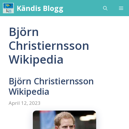
Skip
Kändis Blogg
Me
to
content
Björn
Christiernsson
Wikipedia
Björn Christiernsson
Wikipedia
April 12, 2023