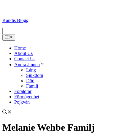
Kändis Blogg
Menu
Home
About Us
Contact Us
Andra ämnen
Lång
Sjukdom
Död
Familj
Föräldrar
Förmögenhet
Pojkvän
Melanie Wehbe Familj