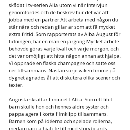
skådat i tv-serien Alla utom vi när intervjun
genomfördes och de beskrev hur det var att
jobba med en partner.Att arbeta med någon du
står nära och redan gillar är som att få mycket
extra fritid. Som rapporterats av Alba August för
tidningen, har en man en jargong.Mycket arbete
behövde göras varje kväll och varje morgon, och
det var omöjligt att hitta någon annan att hjälpa.
Vi öppnade en flaska champagne och satte oss
ner tillsammans. Nästan varje vaken timme på
dygnet ägnades åt att diskutera olika scener och
texter.
Augusta skrattar t minnet I Alba. Som ett litet
barn skulle hon och hennes äldre syster och
pappa agera i korta filmklipp tillsammans.
Barnen kom på idéerna och spelade rollerna,
medan pappa hjälpte till med storyboards,