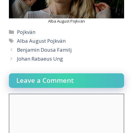
Alba August Pojkvän
Categories
Pojkvän
Tags
Alba August Pojkvän
Benjamin Dousa Familj
Johan Rabaeus Ung
Leave a Comment
Comment