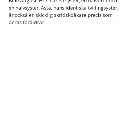
Bille August. Hon har en syster, en halvbror och
en halvsyster. Asta, hans identiska tvillingsyster,
är också en skicklig skridskoåkare precis som
deras föräldrar.