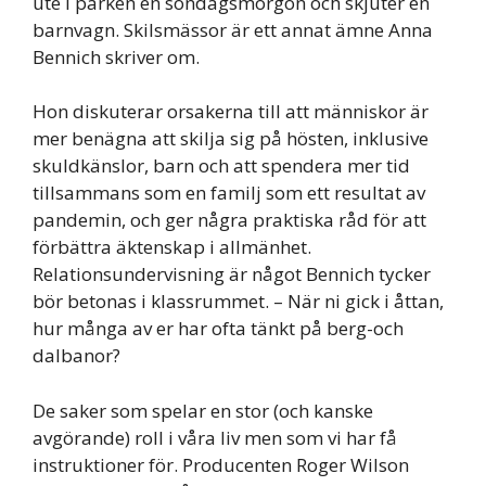
ute i parken en söndagsmorgon och skjuter en
barnvagn. Skilsmässor är ett annat ämne Anna
Bennich skriver om.
Hon diskuterar orsakerna till att människor är
mer benägna att skilja sig på hösten, inklusive
skuldkänslor, barn och att spendera mer tid
tillsammans som en familj som ett resultat av
pandemin, och ger några praktiska råd för att
förbättra äktenskap i allmänhet.
Relationsundervisning är något Bennich tycker
bör betonas i klassrummet. – När ni gick i åttan,
hur många av er har ofta tänkt på berg-och
dalbanor?
De saker som spelar en stor (och kanske
avgörande) roll i våra liv men som vi har få
instruktioner för. Producenten Roger Wilson