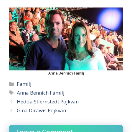
Anna Bennich Familj
Categories
Familj
Tags
Anna Bennich Familj
Hedda Stiernstedt Pojkvän
Gina Dirawis Pojkvän
Leave a Comment