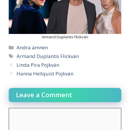
Armand Duplantis Flickvän
Categories
Andra ämnen
Tags
Armand Duplantis Flickvän
Linda Pira Pojkvän
Hanna Hellquist Pojkvän
Leave a Comment
Comment