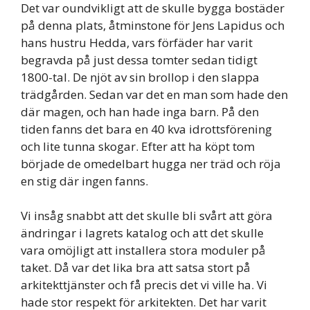
Det var oundvikligt att de skulle bygga bostäder
på denna plats, åtminstone för Jens Lapidus och
hans hustru Hedda, vars förfäder har varit
begravda på just dessa tomter sedan tidigt
1800-tal. De njöt av sin brollop i den slappa
trädgården. Sedan var det en man som hade den
där magen, och han hade inga barn. På den
tiden fanns det bara en 40 kva idrottsförening
och lite tunna skogar. Efter att ha köpt tom
började de omedelbart hugga ner träd och röja
en stig där ingen fanns.
Vi insåg snabbt att det skulle bli svårt att göra
ändringar i lagrets katalog och att det skulle
vara omöjligt att installera stora moduler på
taket. Då var det lika bra att satsa stort på
arkitekttjänster och få precis det vi ville ha. Vi
hade stor respekt för arkitekten. Det har varit