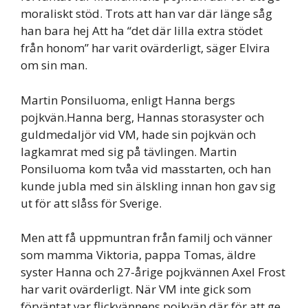
moraliskt stöd. Trots att han var där länge såg
han bara hej Att ha “det där lilla extra stödet
från honom” har varit ovärderligt, säger Elvira
om sin man.
Martin Ponsiluoma, enligt Hanna bergs
pojkvän.Hanna berg, Hannas storasyster och
guldmedaljör vid VM, hade sin pojkvän och
lagkamrat med sig på tävlingen. Martin
Ponsiluoma kom tvåa vid masstarten, och han
kunde jubla med sin älskling innan hon gav sig
ut för att slåss för Sverige.
Men att få uppmuntran från familj och vänner
som mamma Viktoria, pappa Tomas, äldre
syster Hanna och 27-årige pojkvännen Axel Frost
har varit ovärderligt. När VM inte gick som
förväntat var flickvännens pojkvän där för att ge