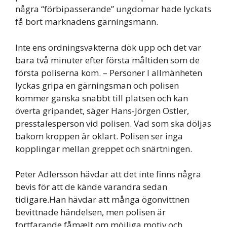
några “förbipasserande” ungdomar hade lyckats
få bort marknadens gärningsmann.
Inte ens ordningsvakterna dök upp och det var
bara två minuter efter första måltiden som de
första poliserna kom. – Personer I allmänheten
lyckas gripa en gärningsman och polisen
kommer ganska snabbt till platsen och kan
överta gripandet, säger Hans-Jörgen Ostler,
presstalesperson vid polisen. Vad som ska döljas
bakom kroppen är oklart. Polisen ser inga
kopplingar mellan greppet och snärtningen.
Peter Adlersson hävdar att det inte finns några
bevis för att de kände varandra sedan
tidigare.Han hävdar att många ögonvittnen
bevittnade händelsen, men polisen är
fortfarande fåmælt om möjliga motiv och