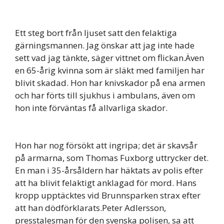
Ett steg bort från ljuset satt den felaktiga
gärningsmannen. Jag önskar att jag inte hade
sett vad jag tänkte, säger vittnet om flickan.Även
en 65-årig kvinna som är släkt med familjen har
blivit skadad. Hon har knivskador på ena armen
och har förts till sjukhus i ambulans, även om
hon inte förväntas få allvarliga skador.
Hon har nog försökt att ingripa; det är skavsår
på armarna, som Thomas Fuxborg uttrycker det.
En man i 35-årsåldern har häktats av polis efter
att ha blivit felaktigt anklagad för mord. Hans
kropp upptäcktes vid Brunnsparken strax efter
att han dödförklarats.Peter Adlersson,
presstalesman för den svenska polisen, sa att