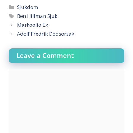
Categories
Sjukdom
Tags
Ben Hillman Sjuk
Markoolio Ex
Adolf Fredrik Dödsorsak
Leave a Comment
Comment