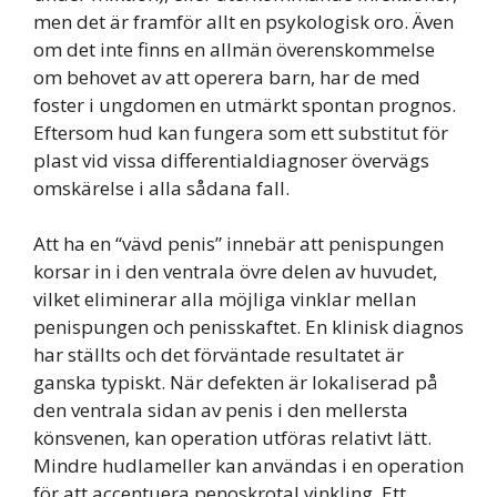
men det är framför allt en psykologisk oro. Även
om det inte finns en allmän överenskommelse
om behovet av att operera barn, har de med
foster i ungdomen en utmärkt spontan prognos.
Eftersom hud kan fungera som ett substitut för
plast vid vissa differentialdiagnoser övervägs
omskärelse i alla sådana fall.
Att ha en “vävd penis” innebär att penispungen
korsar in i den ventrala övre delen av huvudet,
vilket eliminerar alla möjliga vinklar mellan
penispungen och penisskaftet. En klinisk diagnos
har ställts och det förväntade resultatet är
ganska typiskt. När defekten är lokaliserad på
den ventrala sidan av penis i den mellersta
könsvenen, kan operation utföras relativt lätt.
Mindre hudlameller kan användas i en operation
för att accentuera penoskrotal vinkling. Ett