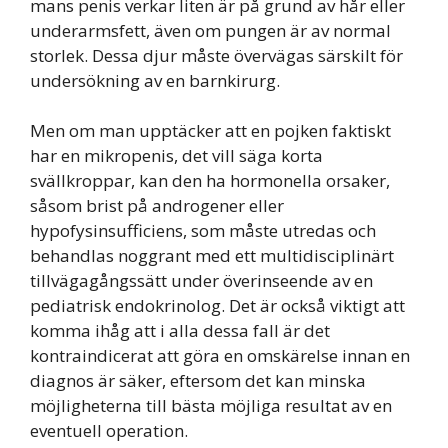
mans penis verkar liten är på grund av hår eller
underarmsfett, även om pungen är av normal
storlek. Dessa djur måste övervägas särskilt för
undersökning av en barnkirurg.
Men om man upptäcker att en pojken faktiskt
har en mikropenis, det vill säga korta
svällkroppar, kan den ha hormonella orsaker,
såsom brist på androgener eller
hypofysinsufficiens, som måste utredas och
behandlas noggrant med ett multidisciplinärt
tillvägagångssätt under överinseende av en
pediatrisk endokrinolog. Det är också viktigt att
komma ihåg att i alla dessa fall är det
kontraindicerat att göra en omskärelse innan en
diagnos är säker, eftersom det kan minska
möjligheterna till bästa möjliga resultat av en
eventuell operation.