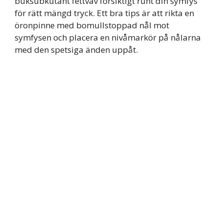
buksubkutant fettväv försiktigt runt din symfys
för rätt mängd tryck. Ett bra tips är att rikta en
öronpinne med bomullstoppad nål mot
symfysen och placera en nivåmarkör på nålarna
med den spetsiga änden uppåt.