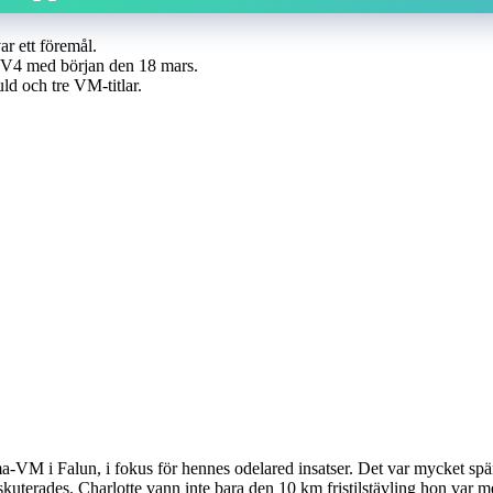
r ett föremål.
 TV4 med början den 18 mars.
ld och tre VM-titlar.
mma-VM i Falun, i fokus för hennes odelared insatser. Det var mycket s
uterades. Charlotte vann inte bara den 10 km fristilstävling hon var me