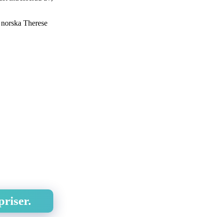
l norska Therese
riser.