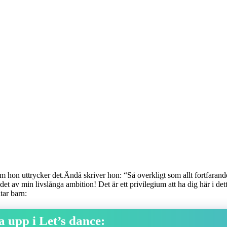
om hon uttrycker det.Ändå skriver hon: “Så overkligt som allt fortfarande
et av min livslånga ambition! Det är ett privilegium att ha dig här i de
tar barn:
a upp i Let’s dance: