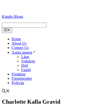
Kändis Blogg
Menu
Home
About Us
Contact Us
Andra ämnen
Lång
Sjukdom
Död
Familj
Föräldrar
Förmögenhet
Pojkvän
Charlotte Kalla Gravid