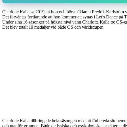
Charlotte Kalla sa 2019 att hon och börsmäklaren Fredrik Karlström va
Det förväntas fortfarande att hon kommer att synas i Let’s Dance på
Under sina 16 säsonger på högsta nivå vann Charlotta Kalla tre OS-gu
Det blev totalt 19 medaljer vid både OS och världscupen.
Charlotte Kalla tillbringade hela säsongen med att förbereda sitt he
och utanför gruppen. Både de fysiska och psykologiska aspekterna disk