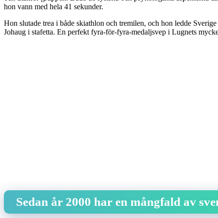
hon vann med hela 41 sekunder.
Hon slutade trea i både skiathlon och tremilen, och hon ledde Sverige 
Johaug i stafetta. En perfekt fyra-för-fyra-medaljsvep i Lugnets myc
Sedan år 2000 har en mångfald av sven