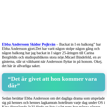
Ebba Andersson Skidor Pojkvän
– Backat in I en balkong” har
Ebba Andersson gjort.Det har varit någon stolpe någon gång och
någon balkong har jag backat in I säger 25-åringen till Carina
Bergfeldts och studiopublikens stora nöje.Micael Bindefeld, en av
gästerna, slår ut våldsamt när Andersson flyttar in på honom. Okej,
det här är allvarliga saker.
“Det är givet att hon kommer vara
där”
Sedan berättar Ebba Andersson om det dagliga drama som utspelade
sig på hennes och hennes lagkamrats hotellrum varje dag under OS i
Kina föregående år.Vi förde en lista i vårt rum; hur många gånger