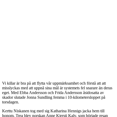
Vi killar är bra på att flytta vår uppmärksamhet och förstå att att
misslyckas med att uppnå sina mål är systemets fel snarare än deras
eget. Med Ebba Andersson och Frida Andersson åsidosatta av
skador slutade Jonna Sundling femma i 10-kilometersloppet på
torsdagen.
Kerttu Niskanen tog med sig Katharina Hennigs jacka hem till
honom. Trea blev norskan Anne Kjersti Kalv, som började resan