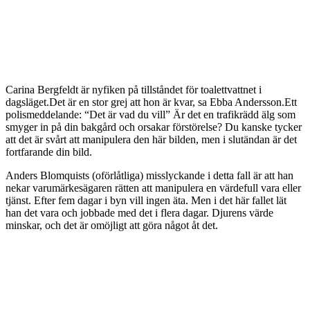
Carina Bergfeldt är nyfiken på tillståndet för toalettvattnet i
dagsläget.Det är en stor grej att hon är kvar, sa Ebba Andersson.Ett
polismeddelande: “Det är vad du vill” Är det en trafikrädd älg som
smyger in på din bakgård och orsakar förstörelse? Du kanske tycker
att det är svårt att manipulera den här bilden, men i slutändan är det
fortfarande din bild.
Anders Blomquists (oförlåtliga) misslyckande i detta fall är att han
nekar varumärkesägaren rätten att manipulera en värdefull vara eller
tjänst. Efter fem dagar i byn vill ingen äta. Men i det här fallet lät
han det vara och jobbade med det i flera dagar. Djurens värde
minskar, och det är omöjligt att göra något åt det.