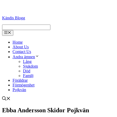
Kändis Blogg
Menu
Home
About Us
Contact Us
Andra ämnen
Lång
Sjukdom
Död
Familj
Föräldrar
Förmögenhet
Pojkvän
Ebba Andersson Skidor Pojkvän