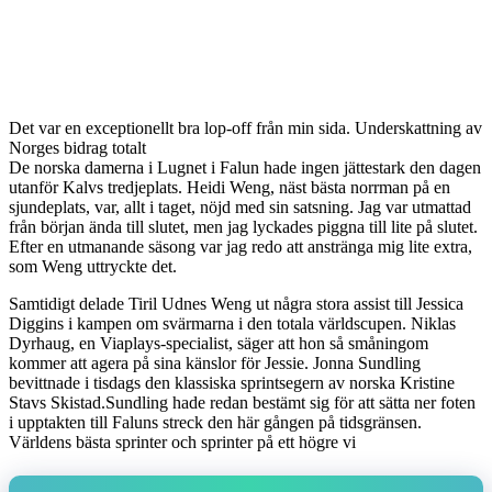
Det var en exceptionellt bra lop-off från min sida. Underskattning av
Norges bidrag totalt
De norska damerna i Lugnet i Falun hade ingen jättestark den dagen
utanför Kalvs tredjeplats. Heidi Weng, näst bästa norrman på en
sjundeplats, var, allt i taget, nöjd med sin satsning. Jag var utmattad
från början ända till slutet, men jag lyckades piggna till lite på slutet.
Efter en utmanande säsong var jag redo att anstränga mig lite extra,
som Weng uttryckte det.
Samtidigt delade Tiril Udnes Weng ut några stora assist till Jessica
Diggins i kampen om svärmarna i den totala världscupen. Niklas
Dyrhaug, en Viaplays-specialist, säger att hon så småningom
kommer att agera på sina känslor för Jessie. Jonna Sundling
bevittnade i tisdags den klassiska sprintsegern av norska Kristine
Stavs Skistad.Sundling hade redan bestämt sig för att sätta ner foten
i upptakten till Faluns streck den här gången på tidsgränsen.
Världens bästa sprinter och sprinter på ett högre vi