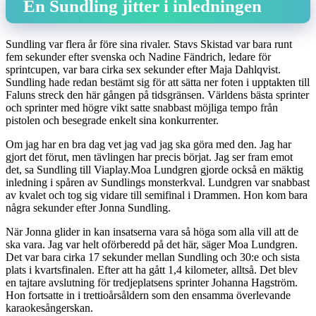
En Sundling jitter i inledningen
Sundling var flera år före sina rivaler. Stavs Skistad var bara runt
fem sekunder efter svenska och Nadine Fändrich, ledare för
sprintcupen, var bara cirka sex sekunder efter Maja Dahlqvist.
Sundling hade redan bestämt sig för att sätta ner foten i upptakten till
Faluns streck den här gången på tidsgränsen. Världens bästa sprinter
och sprinter med högre vikt satte snabbast möjliga tempo från
pistolen och besegrade enkelt sina konkurrenter.
Om jag har en bra dag vet jag vad jag ska göra med den. Jag har
gjort det förut, men tävlingen har precis börjat. Jag ser fram emot
det, sa Sundling till Viaplay.Moa Lundgren gjorde också en mäktig
inledning i spåren av Sundlings monsterkval. Lundgren var snabbast
av kvalet och tog sig vidare till semifinal i Drammen. Hon kom bara
några sekunder efter Jonna Sundling.
När Jonna glider in kan insatserna vara så höga som alla vill att de
ska vara. Jag var helt oförberedd på det här, säger Moa Lundgren.
Det var bara cirka 17 sekunder mellan Sundling och 30:e och sista
plats i kvartsfinalen. Efter att ha gått 1,4 kilometer, alltså. Det blev
en tajtare avslutning för tredjeplatsens sprinter Johanna Hagström.
Hon fortsatte in i trettioårsåldern som den ensamma överlevande
karaokesångerskan.