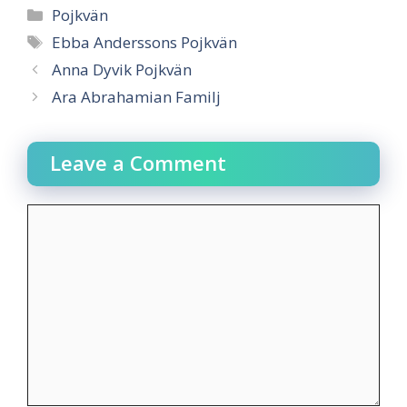
Categories
Pojkvän
Tags
Ebba Anderssons Pojkvän
Anna Dyvik Pojkvän
Ara Abrahamian Familj
Leave a Comment
Comment