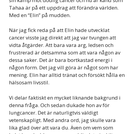
sin kamp mot dödlig cancer och nu är känd som
Tahaa är på ett uppdrag att förändra världen.
Med en “Elin” på mudden.
När jag fick reda på att Elin hade utvecklat
cancer visste jag direkt att jag var tvungen att
vidta åtgärder. Att bara vara arg, ledsen och
frustrerad är detsamma som att vara någon av
dessa saker. Det är bara bortkastad energi i
någon form. Det jag vill göra är något som har
mening. Elin har alltid tränat och försökt hålla en
hälsosam livsstil.
Vi delar faktiskt en mycket liknande bakgrund i
denna fråga. Och sedan dukade hon av för
lungcancer. Det är naturligtvis väldigt
vetenskapligt. Med andra ord, jag skulle vara
lika glad över att vara du. Även om vem som