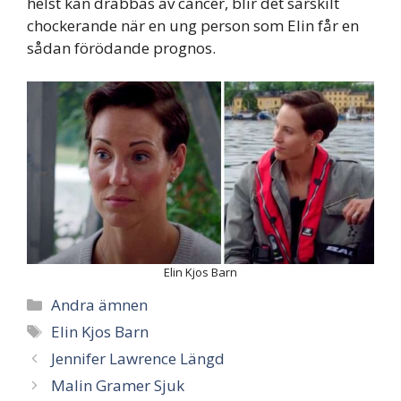
helst kan drabbas av cancer, blir det särskilt
chockerande när en ung person som Elin får en
sådan förödande prognos.
Elin Kjos Barn
Categories
Andra ämnen
Tags
Elin Kjos Barn
Jennifer Lawrence Längd
Malin Gramer Sjuk