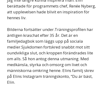
jag inte längre kunna inspirera män. Elin
berättade för programmets chef, Renée Nyberg,
att upplevelsen hade blivit en inspiration för
hennes liv.
Bilderna fortsätter under.Träningsprofilen har
äntligen kraschat efter 35 år. Det är en
familjedagbok som läggs upp på sociala
medier.Sjukdomen fortskred snabbt mot sitt
oundvikliga slut, och kroppen förändrades lite
om alls. Så hon antog denna utmaning. Med
medkänsla, styrka och omsorg om livet och
människorna omkring henne. Elins familj skrev
på Elins Instagram träningskonto, “Du är bäst,
Elin.