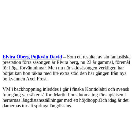
Elvira Öberg Pojkvän David
– Som ett resultat av sin fantastiska
prestation förra säsongen är Elvira berg, nu 23 år gammal, föremål
för höga förväntningar. Men nu när skidsäsongen verkligen har
börjat kan hon räkna med lite extra stöd den här gången från nya
pojkvännen Axel Frost.
VM i backhoppning inleddes i går i finska Kontiolahti och svensk
framgång var säker så fort Martin Ponsiluoma tog förstaplatsen i
herrarnas långdistansställningar med ett höjdhopp.Och idag är det
damernas tur att springa långdistans.