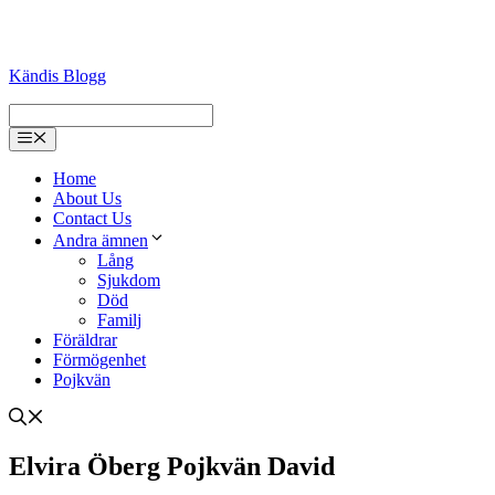
Kändis Blogg
Menu
Home
About Us
Contact Us
Andra ämnen
Lång
Sjukdom
Död
Familj
Föräldrar
Förmögenhet
Pojkvän
Elvira Öberg Pojkvän David