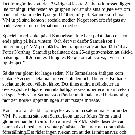
Det framgår dock att den 25-årige skidskyt.Att hans intressen ligger
lite för långt ifrån resten av gruppen.För att låta sina följare veta om
han skulle ta tre eller fyra guld i Oberhof, gick Samuelsson innan
VM ut på sina konton i sociala medier. Något som efterfrågats av
både svenska och internationella medier.
Speciellt med tanke på att Samuelsson inte har spelat piano ens en
enda gång på hela vintern. Och det var därför Samuelsson i
preteritum, på VM-premiärkvällen, rapporterade att han fått råd av
Petter Northug. Samtidigt beslutade den 25-årige svensken att skicka
hälsningar till Johannes Thingnes Bö genom att skriva, “vi ses p
upploppet.”
Så det var glömt för länge sedan. När Samuelsson äntligen kom
slutade Sverige spela nia i mixed stafetten och Thingnes Bö hade
spelat upploppet väldigt länge. Det finns andra möjligheter att
överväga.De tidigare nämnda häftiga rekreationerna är utan tvekan
ett spel. Sebastian Samuelsson förklarar att målet med hetsandning
mot den norska uppfattningen är att “skapa intresse.”
Känslan är att det blir för mycket av samma sak nu när vi är under
VM. På samma sätt som Samuelsson tappar fokus för en stund
glömmer han bort varför han är med på VM. Istället läser de vad
som skrivs i media och väntar på nästa spännande och dramatiska
föreställning.Det råder ingen tvekan om att det är mitt ansvar, och