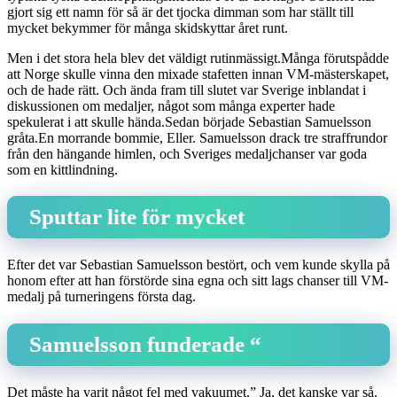
gjort sig ett namn för så är det tjocka dimman som har ställt till
mycket bekymmer för många skidskyttar året runt.
Men i det stora hela blev det väldigt rutinmässigt.Många förutspådde
att Norge skulle vinna den mixade stafetten innan VM-mästerskapet,
och de hade rätt. Och ända fram till slutet var Sverige inblandat i
diskussionen om medaljer, något som många experter hade
spekulerat i att skulle hända.Sedan började Sebastian Samuelsson
gråta.En morrande bommie, Eller. Samuelsson drack tre straffrundor
från den hängande himlen, och Sveriges medaljchanser var goda
som en kittlindning.
Sputtar lite för mycket
Efter det var Sebastian Samuelsson bestört, och vem kunde skylla på
honom efter att han förstörde sina egna och sitt lags chanser till VM-
medalj på turneringens första dag.
Samuelsson funderade “
Det måste ha varit något fel med vakuumet.” Ja, det kanske var så.