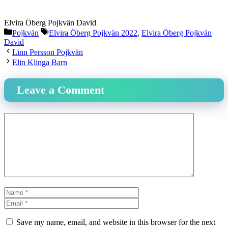
Elvira Öberg Pojkvän David
Categories
Tags
Pojkvän
Elvira Öberg Pojkvän 2022
,
Elvira Öberg Pojkvän
David
Linn Persson Pojkvän
Elin Klinga Barn
Leave a Comment
Comment
Name
Email
Website
Save my name, email, and website in this browser for the next