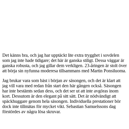
Det känns bra, och jag har upptäckt lite extra trygghet i sovdelen
som jag inte hade tidigare; det här är ganska stiligt. Dessa väggar är
ganska robusta, och jag gillar dem verkligen. 23-åringen är stolt över
att börja sin nyfunna moderesa tillsammans med Martin Ponsiluoma.
Jag brukar vara som bäst i början av säsongen, och det är klart att
jag vill vara med redan från start den här gången också. Säsongen
har inte bestämts sedan dess, och det ser ut att inte avgöras inom
kort. Dessutom är den elegant på sitt sätt. Det är nödvändigt att
späckhuggare genom hela säsongen. Individuella prestationer bör
dock inte tillmätas för mycket vikt. Sebastian Samuelssons dag
förstördes av några lösa skruvar.