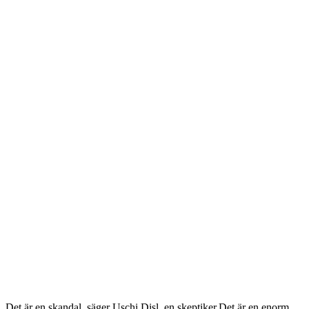
Det är en skandal, säger Uschi Disl, en skeptiker.Det är en enorm