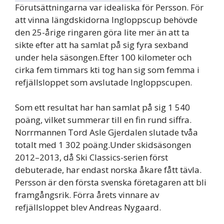
Förutsättningarna var idealiska för Persson. För
att vinna längdskidorna lngloppscup behövde
den 25-årige ringaren göra lite mer än att ta
sikte efter att ha samlat på sig fyra sexband
under hela säsongen.Efter 100 kilometer och
cirka fem timmars kti tog han sig som femma i
refjällsloppet som avslutade lngloppscupen.
Som ett resultat har han samlat på sig 1 540
poäng, vilket summerar till en fin rund siffra.
Norrmannen Tord Asle Gjerdalen slutade tvåa
totalt med 1 302 poäng.Under skidsäsongen
2012–2013, då Ski Classics-serien först
debuterade, har endast norska åkare fått tävla.
Persson är den första svenska företagaren att bli
framgångsrik. Förra årets vinnare av
refjällsloppet blev Andreas Nygaard.