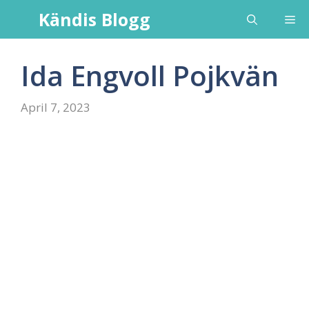
Skip
Kändis Blogg
Me
to
content
Ida Engvoll Pojkvän
April 7, 2023