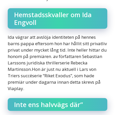
Hemstadsskvaller om Ida
Engvoll
Ida vägrar att avslöja identiteten på hennes
barns pappa eftersom hon har hållit sitt privatliv
privat under mycket lång tid. Inte heller hittar du
honom på premiären. av författaren Sebastian
Larssons juridiska thrillerserie Rebecka
Martinsson.Hon är just nu aktuell i Lars von
Triers succéserie “Riket Exodus”, som hade
premiär under dagarna innan detta skrevs på
Viaplay.
Inte ens halvvägs där”