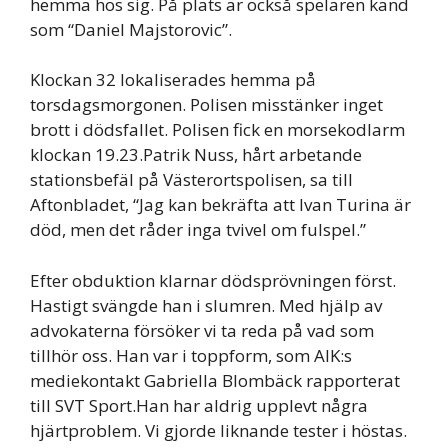
hemma hos sig. På plats är också spelaren känd
som “Daniel Majstorovic”.
Klockan 32 lokaliserades hemma på
torsdagsmorgonen. Polisen misstänker inget
brott i dödsfallet. Polisen fick en morsekodlarm
klockan 19.23.Patrik Nuss, hårt arbetande
stationsbefäl på Västerortspolisen, sa till
Aftonbladet, “Jag kan bekräfta att Ivan Turina är
död, men det råder inga tvivel om fulspel.”
Efter obduktion klarnar dödsprövningen först.
Hastigt svängde han i slumren. Med hjälp av
advokaterna försöker vi ta reda på vad som
tillhör oss. Han var i toppform, som AIK:s
mediekontakt Gabriella Blombäck rapporterat
till SVT Sport.Han har aldrig upplevt några
hjärtproblem. Vi gjorde liknande tester i höstas.