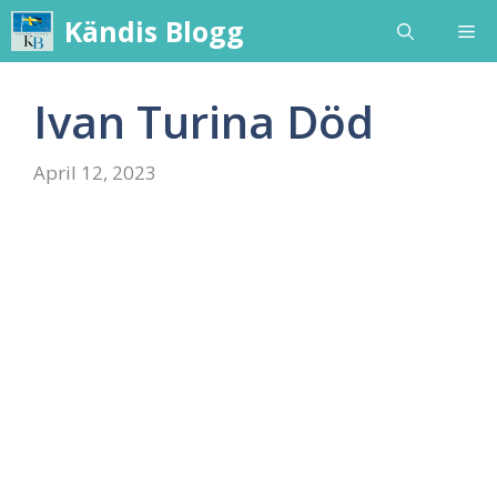
Skip
Kändis Blogg
Me
to
content
Ivan Turina Död
April 12, 2023