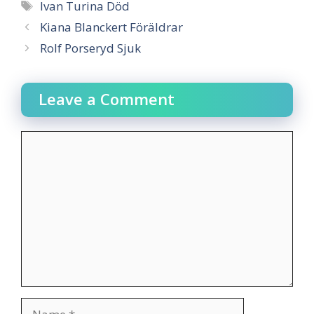
Tags
Ivan Turina Död
Kiana Blanckert Föräldrar
Rolf Porseryd Sjuk
Leave a Comment
Comment
Name