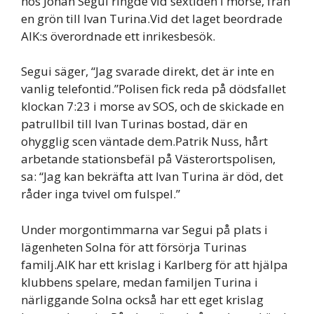
hos Johan Segui ringde vid sextiden i morse, från
en grön till Ivan Turina.Vid det laget beordrade
AIK:s överordnade ett inrikesbesök.
Segui säger, “Jag svarade direkt, det är inte en
vanlig telefontid.”Polisen fick reda på dödsfallet
klockan 7:23 i morse av SOS, och de skickade en
patrullbil till Ivan Turinas bostad, där en
ohygglig scen väntade dem.Patrik Nuss, hårt
arbetande stationsbefäl på Västerortspolisen,
sa: “Jag kan bekräfta att Ivan Turina är död, det
råder inga tvivel om fulspel.”
Under morgontimmarna var Segui på plats i
lägenheten Solna för att försörja Turinas
familj.AIK har ett krislag i Karlberg för att hjälpa
klubbens spelare, medan familjen Turina i
närliggande Solna också har ett eget krislag