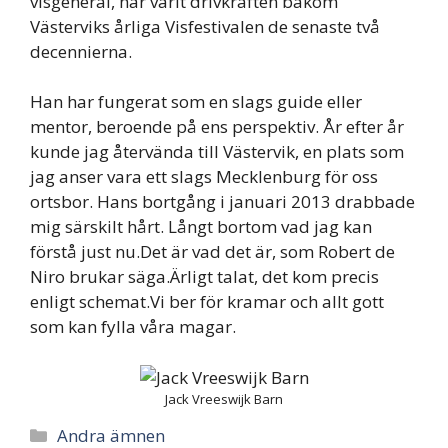
visgeneral, har varit drivkraften bakom
Västerviks årliga Visfestivalen de senaste två
decennierna.
Han har fungerat som en slags guide eller
mentor, beroende på ens perspektiv. År efter år
kunde jag återvända till Västervik, en plats som
jag anser vara ett slags Mecklenburg för oss
ortsbor. Hans bortgång i januari 2013 drabbade
mig särskilt hårt. Långt bortom vad jag kan
förstå just nu.Det är vad det är, som Robert de
Niro brukar säga.Ärligt talat, det kom precis
enligt schemat.Vi ber för kramar och allt gott
som kan fylla våra magar.
Jack Vreeswijk Barn
Categories
Andra ämnen