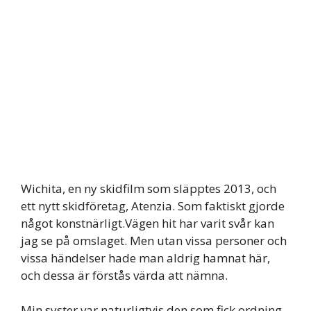
Wichita, en ny skidfilm som släpptes 2013, och
ett nytt skidföretag, Atenzia. Som faktiskt gjorde
något konstnärligt.Vägen hit har varit svår kan
jag se på omslaget. Men utan vissa personer och
vissa händelser hade man aldrig hamnat här,
och dessa är förstås värda att nämna.
Min syster var naturligtvis den som fick ordning