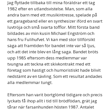
Jag flyttade tillbaka till mina föräldrar ett tag
1982 efter en utlandsvistelse. Man, som alla
andra barn med ett musikintresse, spelade på
ett garageband eller en synthesizer iförd en svart
luvtröja och små svarta tofflor. Mitt första band
bildades av min kusin Michael Engström och
hans fru Fulihufvet. Vi kan med stor tillförsikt
säga att framtiden för bandet inte var så ljus,
och att det inte blev en lång saga. Bandet bröts
upp 1985 eftersom dess medlemmar var
tvungna att teckna ett skivkontrakt med ett
företag som hastigt och humoristiskt hade blivit
nedstämt av en tävling. Som ett resultat andades
alla medlemmar tungt.
Eftersom han varit bortglömd tidigare och precis
lyckats få ihop allt i tid till brödfödan, grät jag
tårar när farsanhunden hösten 1987. Antalet