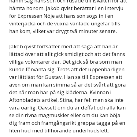
hamn såg hans son och rusade till isvaken för att
hämta honom. Jakob qvist berättar i en intervju
för Expressen Nöje att hans son sögs in i en
vinterjacka och de vuxna väntade ungefär tills
han kom, vilket var drygt två minuter senare.
Jakob qvist fortsätter med att säga att han är
lättad över att allt gick smidigt och att det fanns
villiga volontärer där. Det gick så bra som man
kunde förvänta sig. Trots att det uppenbarligen
var lättläst för Gustav. Han sa till Expressen att
även om man kan simma så är det svårt att göra
det när man har på sig kläderna. Kvinnan i
Aftonbladets artikel, Stina, har fel: man ska inte
vara oärlig. Oavsett om du är deffat och alla kan
se din rivna magmuskler eller om du kan böja
dig fram och framgångsrikt greppa tagga på en
liten hud med tillhörande underhudsfett.