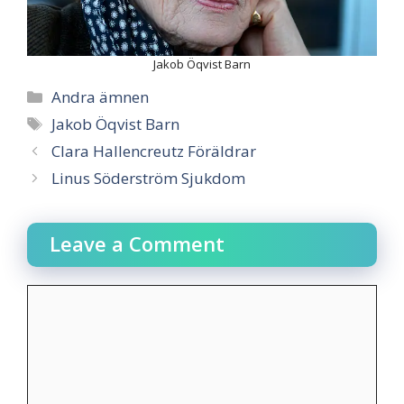
Jakob Öqvist Barn
Categories
Andra ämnen
Tags
Jakob Öqvist Barn
Clara Hallencreutz Föräldrar
Linus Söderström Sjukdom
Leave a Comment
Comment