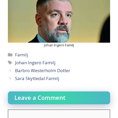
Johan Ingerö Familj
Categories
Familj
Tags
Johan Ingerö Familj
Barbro Westerholm Dotter
Sara Skyttedal Familj
Leave a Comment
Comment