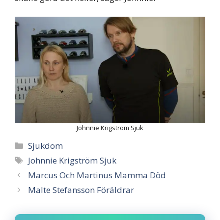
Johnnie Krigström Sjuk
Categories
Sjukdom
Tags
Johnnie Krigström Sjuk
Marcus Och Martinus Mamma Död
Malte Stefansson Föräldrar