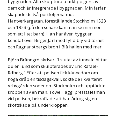
byggnaden. Alla skulpturala utklipp görs av
dem och är integrerade i byggnaden. Min farfar
skapade de två portföljerna mot
Hantverkargatan, föreställande Stockholm 1523
och 1923 (på den senare kan man se min mor
som ett litet barn). Han har även byggt en
kenotaf över Birger Jarl med fylld bly vid tornet
och Ragnar stbergs bron i Blå hallen med mer.
Björn Bränngrd skriver, “I slutet av tunneln hittar
du en lund som skulpterades av Eric Rafael-
Rdberg.” Efter att polisen fick kännedom om
höga dråp en tisdagskväll, sökte de i kvarteret
Vrbygården söder om Stockholm och upptäckte
kroppen av en man. Towe Hägg, presstalesman
vid polisen, bekräftade att han ådrog sig en
skottskada på underkroppen.