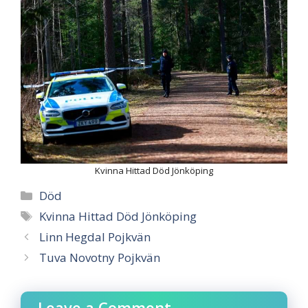
Kvinna Hittad Död Jönköping
Categories
Död
Tags
Kvinna Hittad Död Jönköping
Linn Hegdal Pojkvän
Tuva Novotny Pojkvän
Leave a Comment