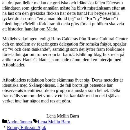
att dra paralleller mellan de grekiska och irländska fallen.Eftersom
irländaren som gjorde anmälan måste ha blivit misstänksam efter att
ha läst om den grekiska flickan har detta hänt.Hur betydelsefulla
tycker du är orden “en annan blond tjej” och “En “ny” Maria” i
inledningen?Mellin förklarar att detta görs för att publiken ska veta
att historien handlar om Maria.
Mediebevakningen, enligt Hans Caldaras från Roma Cultural Center
och en medlem av regeringens delegation för romska frågor, speglar
ett “vi och dem-tänkande”, samtidigt som det lyfter fram föråldrade
föreställningar om romer som tar barn.Utställning Idag fick reda på
artikeln av Hans Caldaras, som hade nämnt den i en intervju med
Aftonbladet.
Aftonbladets redaktion borde skämmas över sig. Deras metoder är
identiska med Skånepolisens. I de fall brottsligt beteende har
observerats identifierar de en grupp människor som helhet. Detta
framställs som om det vore av etnisk karaktär medan det i själva
verket inte har något med ras att göra.
Lena Mellin Barn
Categories
Tags
Andra ämnen
Lena Mellin Barn
Ronny Eriksson Sjuk