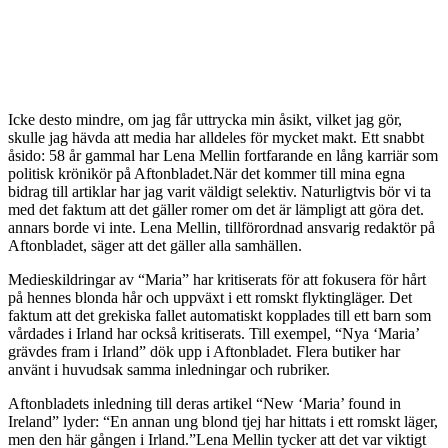
Icke desto mindre, om jag får uttrycka min åsikt, vilket jag gör,
skulle jag hävda att media har alldeles för mycket makt. Ett snabbt
åsido: 58 år gammal har Lena Mellin fortfarande en lång karriär som
politisk krönikör på Aftonbladet.När det kommer till mina egna
bidrag till artiklar har jag varit väldigt selektiv. Naturligtvis bör vi ta
med det faktum att det gäller romer om det är lämpligt att göra det.
annars borde vi inte. Lena Mellin, tillförordnad ansvarig redaktör på
Aftonbladet, säger att det gäller alla samhällen.
Medieskildringar av “Maria” har kritiserats för att fokusera för hårt
på hennes blonda hår och uppväxt i ett romskt flyktingläger. Det
faktum att det grekiska fallet automatiskt kopplades till ett barn som
vårdades i Irland har också kritiserats. Till exempel, “Nya ‘Maria’
grävdes fram i Irland” dök upp i Aftonbladet. Flera butiker har
använt i huvudsak samma inledningar och rubriker.
Aftonbladets inledning till deras artikel “New ‘Maria’ found in
Ireland” lyder: “En annan ung blond tjej har hittats i ett romskt läger,
men den här gången i Irland.”Lena Mellin tycker att det var viktigt