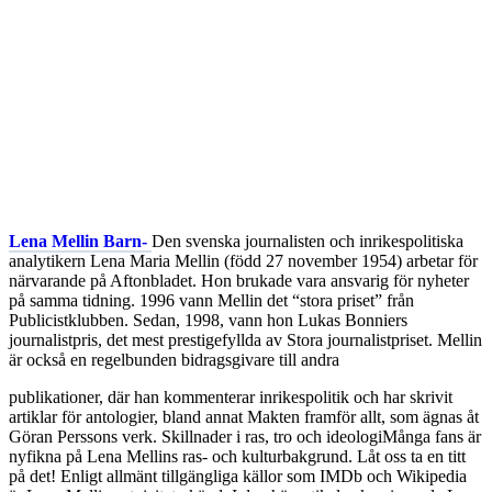
Lena Mellin Barn-
Den svenska journalisten och inrikespolitiska
analytikern Lena Maria Mellin (född 27 november 1954) arbetar för
närvarande på Aftonbladet. Hon brukade vara ansvarig för nyheter
på samma tidning. 1996 vann Mellin det “stora priset” från
Publicistklubben. Sedan, 1998, vann hon Lukas Bonniers
journalistpris, det mest prestigefyllda av Stora journalistpriset. Mellin
är också en regelbunden bidragsgivare till andra
publikationer, där han kommenterar inrikespolitik och har skrivit
artiklar för antologier, bland annat Makten framför allt, som ägnas åt
Göran Perssons verk. Skillnader i ras, tro och ideologiMånga fans är
nyfikna på Lena Mellins ras- och kulturbakgrund. Låt oss ta en titt
på det! Enligt allmänt tillgängliga källor som IMDb och Wikipedia