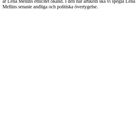
är Lena Mellins etnicitet okänd. I den här artikeln ska vi spegla Lena
Mellins senaste andliga och politiska övertygelse.