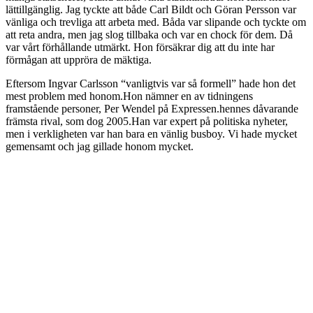
lättillgänglig. Jag tyckte att både Carl Bildt och Göran Persson var
vänliga och trevliga att arbeta med. Båda var slipande och tyckte om
att reta andra, men jag slog tillbaka och var en chock för dem. Då
var vårt förhållande utmärkt. Hon försäkrar dig att du inte har
förmågan att uppröra de mäktiga.
Eftersom Ingvar Carlsson “vanligtvis var så formell” hade hon det
mest problem med honom.Hon nämner en av tidningens
framstående personer, Per Wendel på Expressen.hennes dåvarande
främsta rival, som dog 2005.Han var expert på politiska nyheter,
men i verkligheten var han bara en vänlig busboy. Vi hade mycket
gemensamt och jag gillade honom mycket.