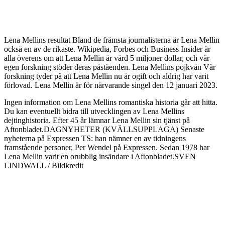
Lena Mellins resultat Bland de främsta journalisterna är Lena Mellin
också en av de rikaste. Wikipedia, Forbes och Business Insider är
alla överens om att Lena Mellin är värd 5 miljoner dollar, och vår
egen forskning stöder deras påståenden. Lena Mellins pojkvän Vår
forskning tyder på att Lena Mellin nu är ogift och aldrig har varit
förlovad. Lena Mellin är för närvarande singel den 12 januari 2023.
Ingen information om Lena Mellins romantiska historia går att hitta.
Du kan eventuellt bidra till utvecklingen av Lena Mellins
dejtinghistoria. Efter 45 år lämnar Lena Mellin sin tjänst på
Aftonbladet.DAGNYHETER (KVÄLLSUPPLAGA) Senaste
nyheterna på Expressen TS: han nämner en av tidningens
framstående personer, Per Wendel på Expressen. Sedan 1978 har
Lena Mellin varit en orubblig insändare i Aftonbladet.SVEN
LINDWALL / Bildkredit