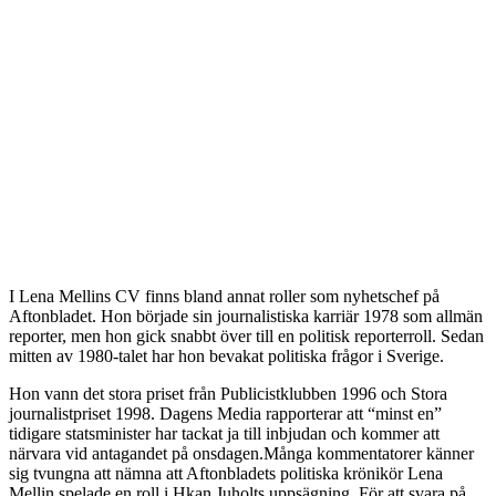
I Lena Mellins CV finns bland annat roller som nyhetschef på
Aftonbladet. Hon började sin journalistiska karriär 1978 som allmän
reporter, men hon gick snabbt över till en politisk reporterroll. Sedan
mitten av 1980-talet har hon bevakat politiska frågor i Sverige.
Hon vann det stora priset från Publicistklubben 1996 och Stora
journalistpriset 1998. Dagens Media rapporterar att “minst en”
tidigare statsminister har tackat ja till inbjudan och kommer att
närvara vid antagandet på onsdagen.Många kommentatorer känner
sig tvungna att nämna att Aftonbladets politiska krönikör Lena
Mellin spelade en roll i Hkan Juholts uppsägning. För att svara på