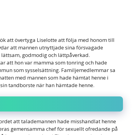
 att övertyga Liselotte att följa med honom till
dar att mannen utnyttjade sina försvagade
 lättsam, godmodig och lättpåverkad.
ttar att hon var mamma som tonring och hade
ommun som sysselsättning. Familjemedlemmar sa
inga natten med mannen som hade hämtat henne i
g sin tandborste när han hämtade henne.
 mordet att talademannen hade misshandlat henne
 deras gemensamma chef för sexuellt ofredande på