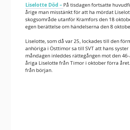
Liselotte Död –
På tisdagen fortsatte huvudf
årige man misstänkt för att ha mördat Liselot
skogsområde utanför Kramfors den 18 oktober
egen berättelse om händelserna den 8 oktobe
Liselotte, som då var 25, lockades till den
anhöriga i Östtimor sa till SVT att hans syste
måndagen inleddes rättegången mot den 46-å
åriga Liselotte från Timor i oktober förra år
från början.