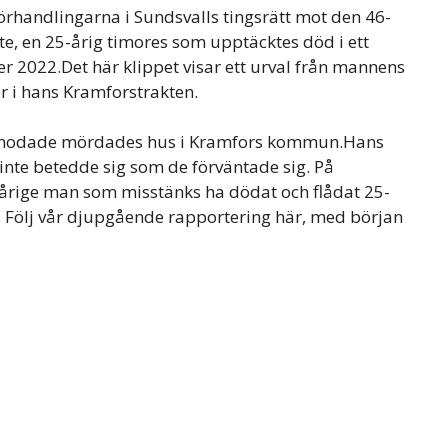
örhandlingarna i Sundsvalls tingsrätt mot den 46-
te, en 25-årig timores som upptäcktes död i ett
 2022.Det här klippet visar ett urval från mannens
r i hans Kramforstrakten.
 förmodade mördades hus i Kramfors kommun.Hans
r inte betedde sig som de förväntade sig. På
rige man som misstänks ha dödat och flådat 25-
et. Följ vår djupgående rapportering här, med början