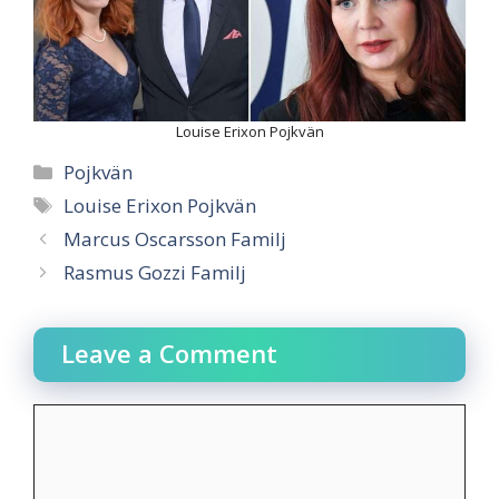
Louise Erixon Pojkvän
Categories
Pojkvän
Tags
Louise Erixon Pojkvän
Marcus Oscarsson Familj
Rasmus Gozzi Familj
Leave a Comment
Comment