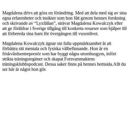
Magdalena drivs att göra en förändring. Med att dela med sig av sina
egna erfarenheter och insikter som hon fått genom hennes forskning
och skrivande av “Lyxfällan”, strävar Magdalena Kowalczyk efter
att ge föräldrar i Sverige tillgång till konkreta resurser som hjälper till
att förbereda sina barn för övergången till vuxenlivet.
Magdalena Kowalczyk ägnar sin fulla uppmärksamhet åt att
förbättra sitt mentala och fysiska välbefinnande. Hon är en
friskvårdsentreprenör som har byggt några utomhusgym, infört
strikta träningsregimer och skapat Forsvarsmaktens
träningsklubbspodcast. Dessa saker finns på hennes hemsida.Allt du
ser här är något hon gör.