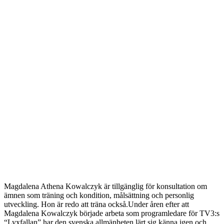
Magdalena Athena Kowalczyk är tillgänglig för konsultation om
ämnen som träning och kondition, målsättning och personlig
utveckling. Hon är redo att träna också.Under åren efter att
Magdalena Kowalczyk började arbeta som programledare för TV3:s
“Lyxfallan” har den svenska allmänheten lärt sig känna igen och