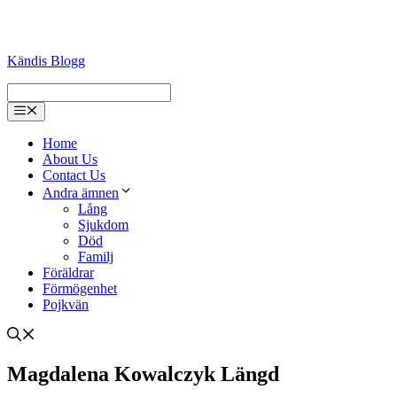
Kändis Blogg
Menu
Home
About Us
Contact Us
Andra ämnen
Lång
Sjukdom
Död
Familj
Föräldrar
Förmögenhet
Pojkvän
Magdalena Kowalczyk Längd