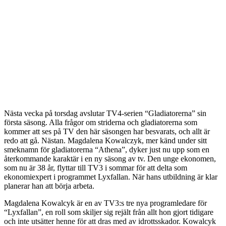
Nästa vecka på torsdag avslutar TV4-serien “Gladiatorerna” sin
första säsong. Alla frågor om striderna och gladiatorerna som
kommer att ses på TV den här säsongen har besvarats, och allt är
redo att gå. Nästan. Magdalena Kowalczyk, mer känd under sitt
smeknamn för gladiatorerna “Athena”, dyker just nu upp som en
återkommande karaktär i en ny säsong av tv. Den unge ekonomen,
som nu är 38 år, flyttar till TV3 i sommar för att delta som
ekonomiexpert i programmet Lyxfallan. När hans utbildning är klar
planerar han att börja arbeta.
Magdalena Kowalcyk är en av TV3:s tre nya programledare för
“Lyxfallan”, en roll som skiljer sig rejält från allt hon gjort tidigare
och inte utsätter henne för att dras med av idrottsskador. Kowalcyk