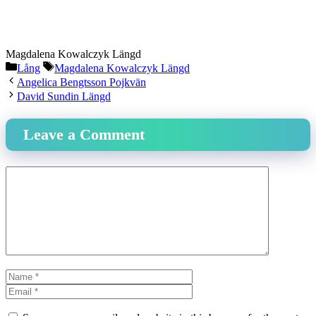
Magdalena Kowalczyk Längd
Categories
Tags
Lång
Magdalena Kowalczyk Längd
Angelica Bengtsson Pojkvän
David Sundin Längd
Leave a Comment
Comment
Name
Email
Website