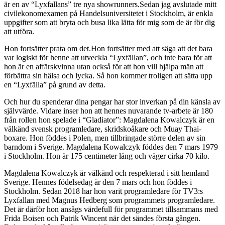
är en av “Lyxfallans” tre nya showrunners.Sedan jag avslutade mitt
civilekonomexamen på Handelsuniversitetet i Stockholm, är enkla
uppgifter som att bryta och busa lika lätta för mig som de är för dig
att utföra.
Hon fortsätter prata om det.Hon fortsätter med att säga att det bara
var logiskt för henne att utveckla “Lyxfällan”, och inte bara för att
hon är en affärskvinna utan också för att hon vill hjälpa män att
förbättra sin hälsa och lycka. Så hon kommer troligen att sätta upp
en “Lyxfälla” på grund av detta.
Och hur du spenderar dina pengar har stor inverkan på din känsla av
självvärde. Vidare inser hon att hennes nuvarande tv-arbete är 180
från rollen hon spelade i “Gladiator”: Magdalena Kowalczyk är en
välkänd svensk programledare, skridskoåkare och Muay Thai-
boxare. Hon föddes i Polen, men tillbringade större delen av sin
barndom i Sverige. Magdalena Kowalczyk föddes den 7 mars 1979
i Stockholm. Hon är 175 centimeter lång och väger cirka 70 kilo.
Magdalena Kowalczyk är välkänd och respekterad i sitt hemland
Sverige. Hennes födelsedag är den 7 mars och hon föddes i
Stockholm. Sedan 2018 har hon varit programledare för TV3:s
Lyxfallan med Magnus Hedberg som programmets programledare.
Det är därför hon ansågs värdefull för programmet tillsammans med
Frida Boisen och Patrik Wincent när det sändes första gången.