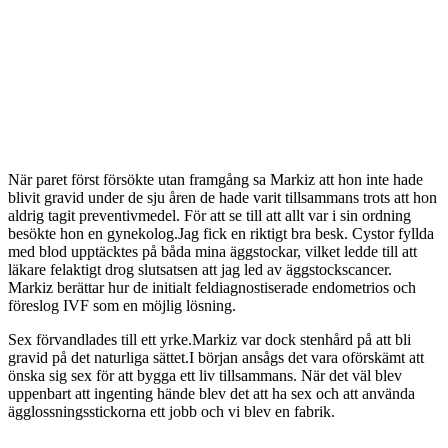
När paret först försökte utan framgång sa Markiz att hon inte hade
blivit gravid under de sju åren de hade varit tillsammans trots att hon
aldrig tagit preventivmedel. För att se till att allt var i sin ordning
besökte hon en gynekolog.Jag fick en riktigt bra besk. Cystor fyllda
med blod upptäcktes på båda mina äggstockar, vilket ledde till att
läkare felaktigt drog slutsatsen att jag led av äggstockscancer.
Markiz berättar hur de initialt feldiagnostiserade endometrios och
föreslog IVF som en möjlig lösning.
Sex förvandlades till ett yrke.Markiz var dock stenhård på att bli
gravid på det naturliga sättet.I början ansågs det vara oförskämt att
önska sig sex för att bygga ett liv tillsammans. När det väl blev
uppenbart att ingenting hände blev det att ha sex och att använda
ägglossningsstickorna ett jobb och vi blev en fabrik.