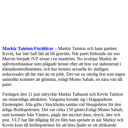
Markiz Tainton Föräldrar –
Markiz Tainton och hans partner,
Kevin, har inte haft lätt att bli gravida. När paret förlorade sin son
Marvin började IVF-resan i en mardröm. Nu avslöjar Markiz de
självmordstankar som plågade henne efter att hon var stationerad i
klimatkontrollrummet, och hur hennes sexuella liv slutligen
reducerades till lite mer än ett jobb. Det var en otrolig fest som ingen
sannolikt kommer att glömma, enligt Momo Sabah, en nära vän till
paret.
Fredagen den 11 juni uttryckte Markiz Talhaoui och Kevin Tainton
sin ömsesidiga attraktion. Vargarna bosatte sig i Hagaparkens
Ekotemplet. Alla gifta i Stockholm samlas vid Skeppsbron för den
årliga Bröllopsfesten. Det var cirka 150 gäster.Enligt Momo Sabah,
som kommer från Västers, pågår det mycket dans, dryck, äter och
prat. VLT har fått tillgång till en film han spelade in när Markiz och
Kevin kom till bröllopsfesten för att höra ljudet av ett afrikanskt