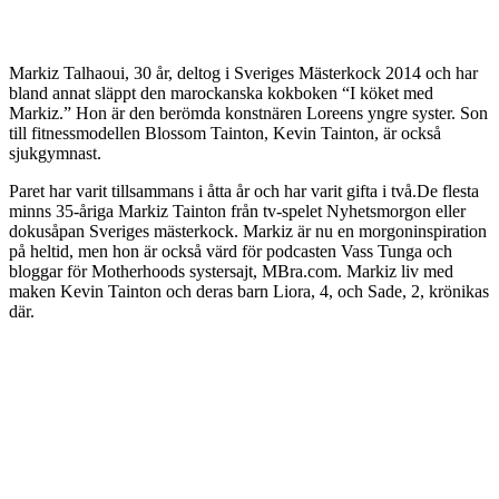
Markiz Talhaoui, 30 år, deltog i Sveriges Mästerkock 2014 och har
bland annat släppt den marockanska kokboken “I köket med
Markiz.” Hon är den berömda konstnären Loreens yngre syster. Son
till fitnessmodellen Blossom Tainton, Kevin Tainton, är också
sjukgymnast.
Paret har varit tillsammans i åtta år och har varit gifta i två.De flesta
minns 35-åriga Markiz Tainton från tv-spelet Nyhetsmorgon eller
dokusåpan Sveriges mästerkock. Markiz är nu en morgoninspiration
på heltid, men hon är också värd för podcasten Vass Tunga och
bloggar för Motherhoods systersajt, MBra.com. Markiz liv med
maken Kevin Tainton och deras barn Liora, 4, och Sade, 2, krönikas
där.