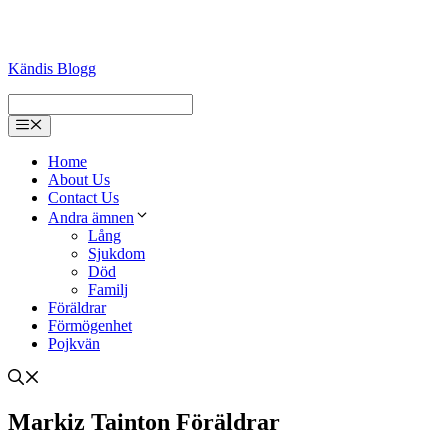
Kändis Blogg
Menu
Home
About Us
Contact Us
Andra ämnen
Lång
Sjukdom
Död
Familj
Föräldrar
Förmögenhet
Pojkvän
Markiz Tainton Föräldrar