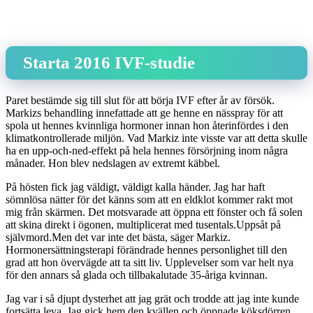
Starta 2016 IVF-studie
Paret bestämde sig till slut för att börja IVF efter år av försök.
Markizs behandling innefattade att ge henne en nässpray för att
spola ut hennes kvinnliga hormoner innan hon återinfördes i den
klimatkontrollerade miljön. Vad Markiz inte visste var att detta skulle
ha en upp-och-ned-effekt på hela hennes försörjning inom några
månader. Hon blev nedslagen av extremt käbbel.
På hösten fick jag väldigt, väldigt kalla händer. Jag har haft
sömnlösa nätter för det känns som att en eldklot kommer rakt mot
mig från skärmen. Det motsvarade att öppna ett fönster och få solen
att skina direkt i ögonen, multiplicerat med tusentals.Uppsåt på
självmord.Men det var inte det bästa, säger Markiz.
Hormonersättningsterapi förändrade hennes personlighet till den
grad att hon övervägde att ta sitt liv. Upplevelser som var helt nya
för den annars så glada och tillbakalutade 35-åriga kvinnan.
Jag var i så djupt dysterhet att jag grät och trodde att jag inte kunde
fortsätta leva. Jag gick hem den kvällen och öppnade köksdörren.