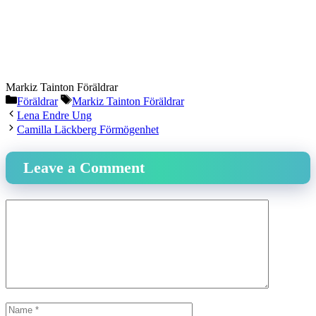
Markiz Tainton Föräldrar
Categories
Tags
Föräldrar
Markiz Tainton Föräldrar
Lena Endre Ung
Camilla Läckberg Förmögenhet
Leave a Comment
Comment
Name
Email