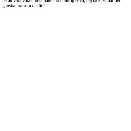
på att vara vaken hela natten och aldrig sova; nej tack, vi har det
ganska bra som det är.”