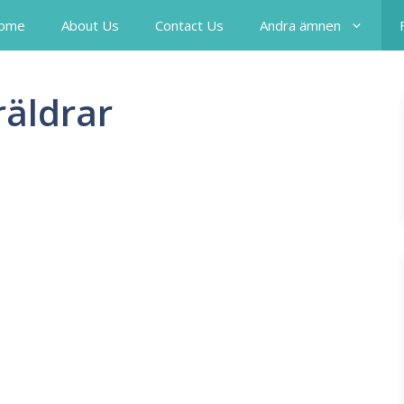
ome
About Us
Contact Us
Andra ämnen
räldrar