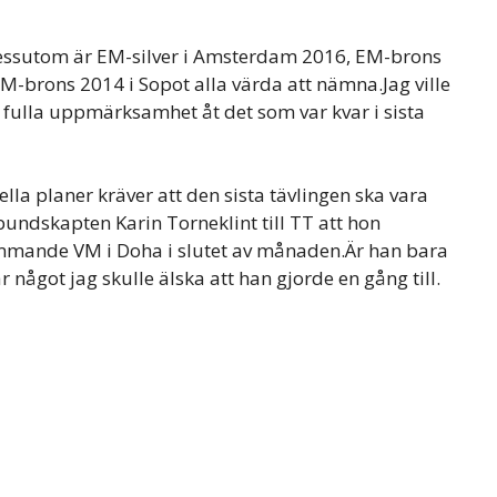
Dessutom är EM-silver i Amsterdam 2016, EM-brons
M-brons 2014 i Sopot alla värda att nämna.Jag ville
n fulla uppmärksamhet åt det som var kvar i sista
lla planer kräver att den sista tävlingen ska vara
undskapten Karin Torneklint till TT att hon
mmande VM i Doha i slutet av månaden.Är han bara
r något jag skulle älska att han gjorde en gång till.