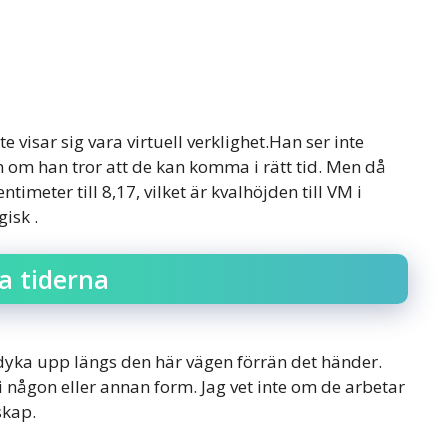
 visar sig vara virtuell verklighet.Han ser inte
en om han tror att de kan komma i rätt tid. Men då
timeter till 8,17, vilket är kvalhöjden till VM i
isk .
a tiderna
dyka upp längs den här vägen förrän det händer.
n i någon eller annan form. Jag vet inte om de arbetar
skap.