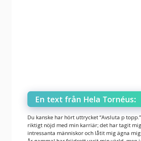
En text från Hela Tornéus:
Du kanske har hört uttrycket “Avsluta p topp.
riktigt nöjd med min karriär; det har tagit mi
intressanta människor och låtit mig ägna mig 
år gammal har friidrott varit min värld, men j