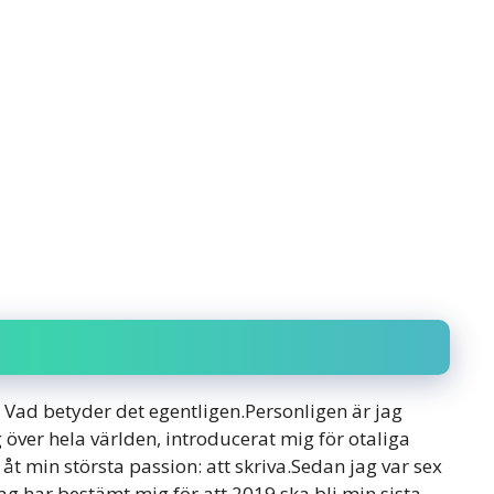
” Vad betyder det egentligen.Personligen är jag
g över hela världen, introducerat mig för otaliga
åt min största passion: att skriva.Sedan jag var sex
ag har bestämt mig för att 2019 ska bli min sista