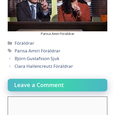
Parisa Amiri Föräldrar
Categories
Föräldrar
Tags
Parisa Amiri Föräldrar
Björn Gustafsson Sjuk
Clara Hallencreutz Föräldrar
Leave a Comment
Comment