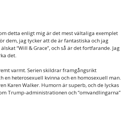
som detta enligt mig är det mest vältaliga exemplet
ör dem, jag tycker att de är fantastiska och jag
 älskat “Will & Grace”, och så är det fortfarande. Jag
rka det.
remt varmt. Serien skildrar framgångsrikt
h en heterosexuell kvinna och en homosexuell man.
ren Karen Walker. Humorn är superb, och de lyckas
or som Trump-administrationen och “omvandlingarna”