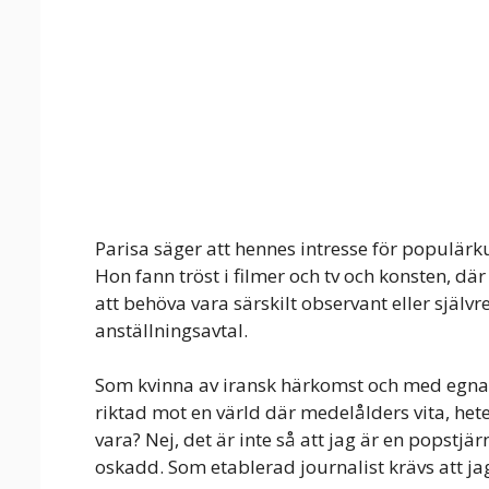
Parisa säger att hennes intresse för populärk
Hon fann tröst i filmer och tv och konsten, dä
att behöva vara särskilt observant eller självre
anställningsavtal.
Som kvinna av iransk härkomst och med egna u
riktad mot en värld där medelålders vita, het
vara? Nej, det är inte så att jag är en popstj
oskadd. Som etablerad journalist krävs att ja