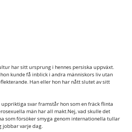
ultur har sitt ursprung i hennes persiska uppväxt.
r hon kunde få inblick i andra människors liv utan
flekterande. Han eller hon har nått slutet av sitt
ppriktiga svar framstår hon som en fräck flinta
erosexuella män har all makt.Nej, vad skulle det
ärna som försöker smyga genom internationella tullar
g jobbar varje dag.