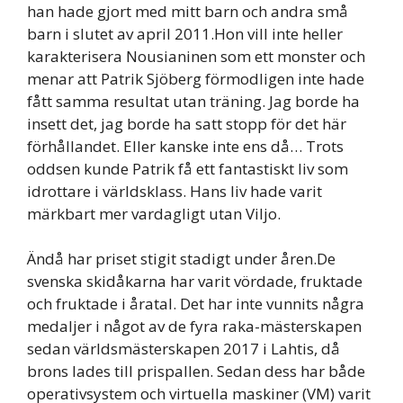
han hade gjort med mitt barn och andra små
barn i slutet av april 2011.Hon vill inte heller
karakterisera Nousianinen som ett monster och
menar att Patrik Sjöberg förmodligen inte hade
fått samma resultat utan träning. Jag borde ha
insett det, jag borde ha satt stopp för det här
förhållandet. Eller kanske inte ens då… Trots
oddsen kunde Patrik få ett fantastiskt liv som
idrottare i världsklass. Hans liv hade varit
märkbart mer vardagligt utan Viljo.
Ändå har priset stigit stadigt under åren.De
svenska skidåkarna har varit vördade, fruktade
och fruktade i åratal. Det har inte vunnits några
medaljer i något av de fyra raka-mästerskapen
sedan världsmästerskapen 2017 i Lahtis, då
brons lades till prispallen. Sedan dess har både
operativsystem och virtuella maskiner (VM) varit