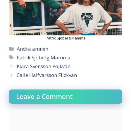
Patrik Sjöberg Mamma
Categories
Andra ämnen
Tags
Patrik Sjöberg Mamma
Klara Svensson Pojkvän
Calle Halfvarsson Flickvän
Leave a Comment
Comment