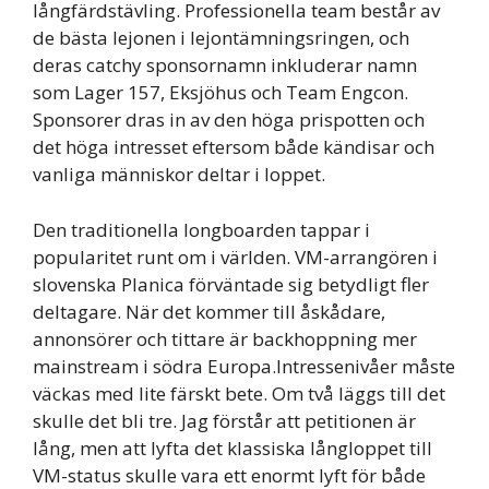
långfärdstävling. Professionella team består av
de bästa lejonen i lejontämningsringen, och
deras catchy sponsornamn inkluderar namn
som Lager 157, Eksjöhus och Team Engcon.
Sponsorer dras in av den höga prispotten och
det höga intresset eftersom både kändisar och
vanliga människor deltar i loppet.
Den traditionella longboarden tappar i
popularitet runt om i världen. VM-arrangören i
slovenska Planica förväntade sig betydligt fler
deltagare. När det kommer till åskådare,
annonsörer och tittare är backhoppning mer
mainstream i södra Europa.Intressenivåer måste
väckas med lite färskt bete. Om två läggs till det
skulle det bli tre. Jag förstår att petitionen är
lång, men att lyfta det klassiska långloppet till
VM-status skulle vara ett enormt lyft för både