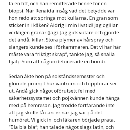
ta en titt, och han remitterade henne för en
biopsi. När Renaida insåg vad det betydde var
hon redo att springa mot kullarna. En gran som
sticker in i käken? Aldrig i min livstid! Jag ogillar
verkligen granar (Jag). Jag gick vidare och gjorde
det ändå, killar. Stora plymer av hårspray och
slangers kunde ses i förkammaren. Det vi har här
måste vara “riktigt skräp”, tänkte jag, så snälla
hjälp.Som att någon detonerade en bomb.
Sedan åkte hon på solståndssemester och
glömde prompt hur väntrum och tupplurar ser
ut. Ändå gick något oförutsett fel med
säkerhetssystemet och pojkvännen kunde hänga
med på hemresan. Jag trodde fortfarande inte
att jag skulle få cancer när jag var på det
humöret. Vi gick in, och läkaren började prata,
“Bla bla bla”; han talade något slags latin, och