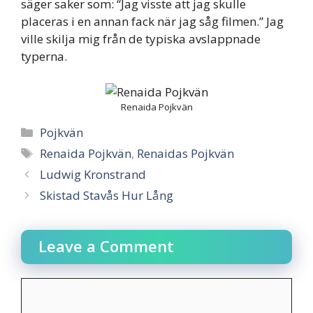
säger saker som: “Jag visste att jag skulle
placeras i en annan fack när jag såg filmen.” Jag
ville skilja mig från de typiska avslappnade
typerna.
Renaida Pojkvän
Categories
Pojkvän
Tags
Renaida Pojkvän
,
Renaidas Pojkvän
Ludwig Kronstrand
Skistad Stavås Hur Lång
Leave a Comment
Comment