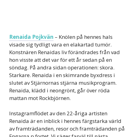
Renaida Pojkvän
– Knölen på hennes hals
visade sig tydligt vara en elakartad tumör.
Konstnären Renaidas liv förändrades från vad
hon visste att det var för ett år sedan på en
söndag. På andra sidan operationen: skora.
Starkare. Renaida i en skimrande byxdress i
slutet av Stjärnornas stjärna musikprogram.
Renaida, klädd i neongrönt, går över röda
mattan mot Rockbjörnen.
Instagramflödet av den 22-åriga artisten
Renaida är en inblick i hennes färgstarka värld
av framträdanden, resor och framträdanden på
Fngarna p fortet. Vi säger farväl till nästa