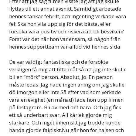
Efter att jag såg filmen visste jag att jag skulle
flyttas till ett annat avsnitt. Samtidigt arbetade
hennes tankar febrilt, och ingenting verkade vara
fel: Ska hon vila upp sig för det bästa, eller
försöka vara positiv och riskera att bli besviken?
Först var det när hon var ensam, så någon från
hennes supportteam var alltid vid hennes sida.
De var väldigt fantastiska och de försökte
verkligen få mig att titta inåt så att jag inte skulle
bli en “mörk” person. Absolut, Jo. En person
måste ledas. Jag hade ingen aning om jag skulle
dö imorgon eller inte.Så efter vad som verkade
vara en evighet (en månad) lade hon upp filmen
på Instagram. Bli av med det bara. Och jag fick
ett så underbart svar. All kärlek gjorde mig
starkare. Och inget inhemskt jag trodde kunde
hända gjorde faktiskt.Nu går hon för halsen och