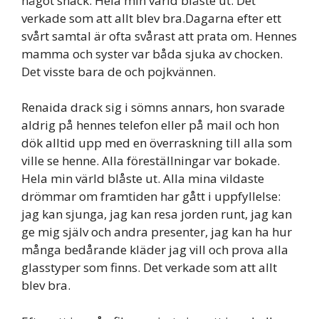
något snack. Hela min värld blåste ut. Det
verkade som att allt blev bra.Dagarna efter ett
svårt samtal är ofta svårast att prata om. Hennes
mamma och syster var båda sjuka av chocken.
Det visste bara de och pojkvännen.
Renaida drack sig i sömns annars, hon svarade
aldrig på hennes telefon eller på mail och hon
dök alltid upp med en överraskning till alla som
ville se henne. Alla föreställningar var bokade.
Hela min värld blåste ut. Alla mina vildaste
drömmar om framtiden har gått i uppfyllelse:
jag kan sjunga, jag kan resa jorden runt, jag kan
ge mig själv och andra presenter, jag kan ha hur
många bedårande kläder jag vill och prova alla
glasstyper som finns. Det verkade som att allt
blev bra.