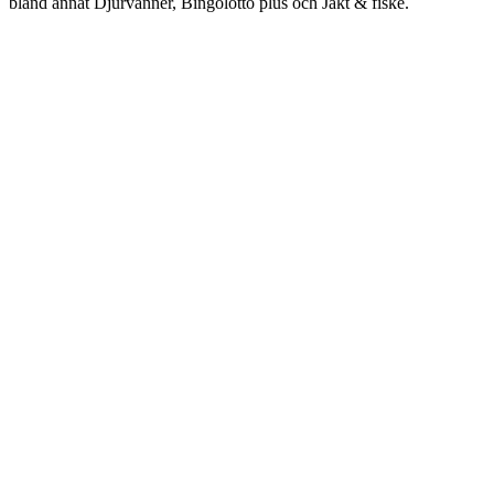
bland annat Djurvänner, Bingolotto plus och Jakt & fiske.