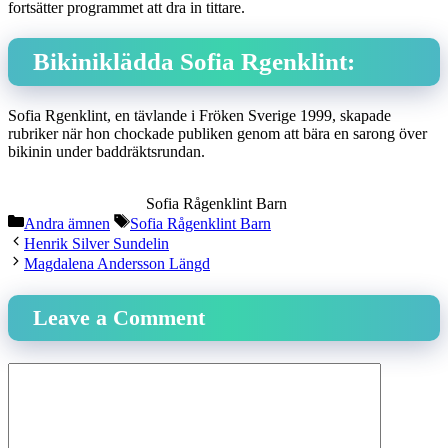
fortsätter programmet att dra in tittare.
Bikiniklädda Sofia Rgenklint:
Sofia Rgenklint, en tävlande i Fröken Sverige 1999, skapade
rubriker när hon chockade publiken genom att bära en sarong över
bikinin under baddräktsrundan.
Sofia Rågenklint Barn
Categories
Tags
Andra ämnen
Sofia Rågenklint Barn
Henrik Silver Sundelin
Magdalena Andersson Längd
Leave a Comment
Comment