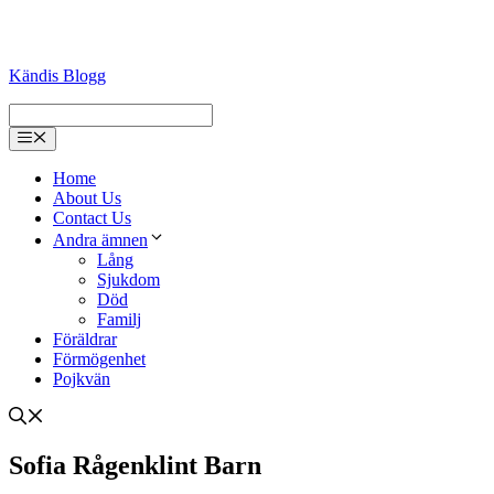
Kändis Blogg
Menu
Home
About Us
Contact Us
Andra ämnen
Lång
Sjukdom
Död
Familj
Föräldrar
Förmögenhet
Pojkvän
Sofia Rågenklint Barn