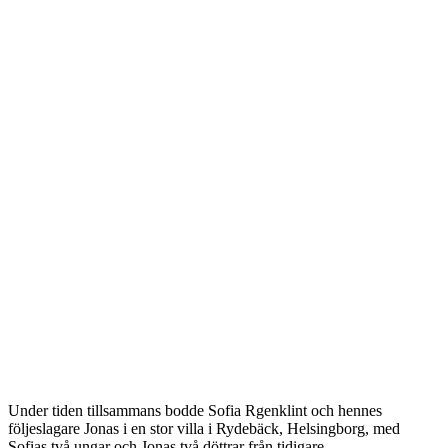
Under tiden tillsammans bodde Sofia Rgenklint och hennes
följeslagare Jonas i en stor villa i Rydebäck, Helsingborg, med
Sofias två ungar och Jonas två döttrar från tidigare