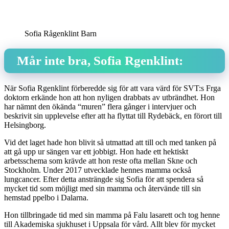
Sofia Rågenklint Barn
Mår inte bra, Sofia Rgenklint:
När Sofia Rgenklint förberedde sig för att vara värd för SVT:s Frga
doktorn erkände hon att hon nyligen drabbats av utbrändhet. Hon
har nämnt den ökända “muren” flera gånger i intervjuer och
beskrivit sin upplevelse efter att ha flyttat till Rydebäck, en förort till
Helsingborg.
Vid det laget hade hon blivit så utmattad att till och med tanken på
att gå upp ur sängen var ett jobbigt. Hon hade ett hektiskt
arbetsschema som krävde att hon reste ofta mellan Skne och
Stockholm. Under 2017 utvecklade hennes mamma också
lungcancer. Efter detta ansträngde sig Sofia för att spendera så
mycket tid som möjligt med sin mamma och återvände till sin
hemstad ppelbo i Dalarna.
Hon tillbringade tid med sin mamma på Falu lasarett och tog henne
till Akademiska sjukhuset i Uppsala för vård. Allt blev för mycket