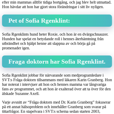
efter min mammas alltför tidiga bortgång, och jag blev helt utmattad.
Hon hävdar att hon har gjort stora förändringar i sitt liv nyligen.
Pet of Sofia Rgenklint:
Sofia Rgenklints hund heter Roxie, och hon är en dvärgschnauzer.
Hunden har spelat en betydande roll i hennes återhämtning från
utbrändhet och hjälpt henne att slappna av och börja gå på
promenader igen.
Fraga doktorn har Sofia Rgenklint.
Sofia Rgenklint jobbar för närvarande som medprogramledare i
SVT:s Fråga doktorn tillsammans med läkaren Karin Granberg. Hon
har noterat i intervjuer att hon och hennes mamma var långvariga
fans av programmet, och att hon är exalterad över att ta över för den
älskade Suzanne Axell.
Varje avsnitt av “Fråga doktorn med Dr. Karin Granberg” fokuserar
på ett annat hälsoproblem och innehåller Granberg som svarar på
tittarfrågor. En stapelvara i SVT:s schema sedan starten 2003,