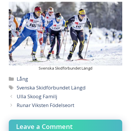
Svenska Skidförbundet Längd
Categories
Lång
Tags
Svenska Skidförbundet Längd
Ulla Skoog Familj
Runar Viksten Födelseort
Leave a Comment