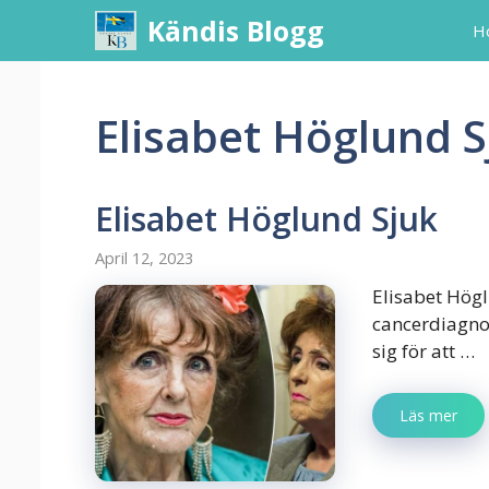
Skip
Kändis Blogg
H
to
content
Elisabet Höglund S
Elisabet Höglund Sjuk
April 12, 2023
Elisabet Högl
cancerdiagno
sig för att …
Läs mer