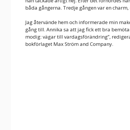
han tackade artigt nej. Efter det förhördes h
båda gångerna. Tredje gången var en charm, oc
Jag återvände hem och informerade min make o
gång till. Annika sa att jag fick ett bra bemöt
modig: vägar till vardagsförändring”, redige
bokförlaget Max Ström and Company.