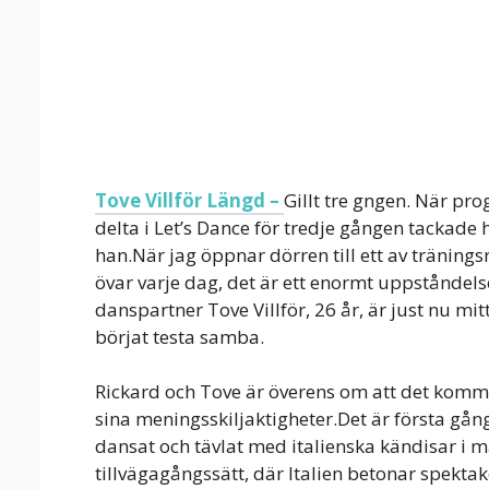
Tove Villför Längd –
Gillt tre gngen. När pr
delta i Let’s Dance för tredje gången tackade 
han.När jag öppnar dörren till ett av träning
övar varje dag, det är ett enormt uppståndels
danspartner Tove Villför, 26 år, är just nu mit
börjat testa samba.
Rickard och Tove är överens om att det kommer
sina meningsskiljaktigheter.Det är första gån
dansat och tävlat med italienska kändisar i m
tillvägagångssätt, där Italien betonar spekta