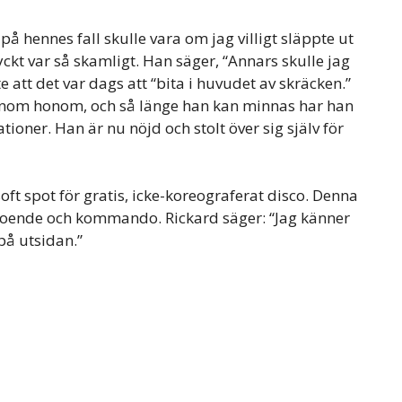
på hennes fall skulle vara om jag villigt släppte ut
tyckt var så skamligt. Han säger, “Annars skulle jag
ste att det var dags att “bita i huvudet av skräcken.”
rt inom honom, och så länge han kan minnas har han
tioner. Han är nu nöjd och stolt över sig själv för
oft spot för gratis, icke-koreograferat disco. Denna
troende och kommando. Rickard säger: “Jag känner
på utsidan.”