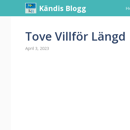
Skip
Kändis Blogg
H
to
content
Tove Villför Längd
April 3, 2023