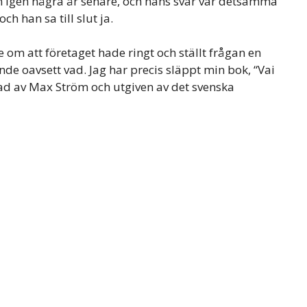
an igen några år senare, och hans svar var detsamma
h han sa till slut ja.
m att företaget hade ringt och ställt frågan en
ande oavsett vad. Jag har precis släppt min bok, “Vai
rad av Max Ström och utgiven av det svenska