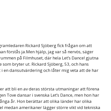
ogramledaren Rickard Sjöberg fick frågan om att
han förstås ja.Men hjälp, jag var så nervös, säger
srummen på Filmhuset, där hela Let’s Dance! gjutna
e som bryter ut. Rickard Sjöberg, 53, och hans
t i en dansutvärdering och låter mig veta att de har
 att bli en av deras största utmaningar att förena
gen Tove dansar i svenska Let’s Dance, men hon har
ånga år. Hon berättar att olika länder har olika
kel medan amerikaner lägger större vikt vid tekniska