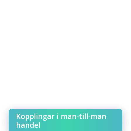
Kopplingar i man-till-man
handel