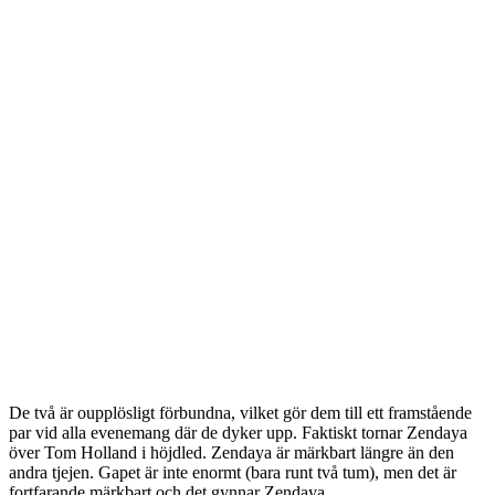
De två är oupplösligt förbundna, vilket gör dem till ett framstående
par vid alla evenemang där de dyker upp. Faktiskt tornar Zendaya
över Tom Holland i höjdled. Zendaya är märkbart längre än den
andra tjejen. Gapet är inte enormt (bara runt två tum), men det är
fortfarande märkbart och det gynnar Zendaya.