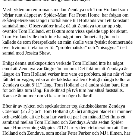
Med rykten om en romans mellan Zendaya och Tom Holland som
börjar runt släppet av Spider-Man: Far From Home, har frågan om
skådespelerskans längd i förhållande till Hollands varit ett konstant
samtalsämne. Observatörer insåg då att Zendaya tornar upp sig
ovanför Tom Holland, ett faktum som vissa spelade upp för skratt.
Tom Holland ville dock inte ha något med ämnet att göra och
kallade de som förespråkade att män skulle vara fysiskt dominerande
över kvinnor i relationer för “problematiska” och “misogyna” i ett
samtal med Jessica Shaw.
Enligt denna utsiktsposition verkade Tom Holland inte ha något
emot att Zendaya var längre än honom. Det faktum att Zendaya är
längre än Tom Holland verkar inte vara ett problem, så nu när vi har
fått det ur vägen, vilka är de faktiska måtten? Enligt många källor är
Zendaya exakt 5’11” lång. Tom Holland är å andra sidan bara fem
fot och åtta tum lång. En skillnad på två tum har alltså fastställts.
Kanske ännu mer om vi kastar in några hälkraft.
Efter år av rykten och spekulationer tog skridskoåkarna Zendaya
Coleman (25 år) och Tom Holland (25 år) äntligen bladet ur munnen
och avslöjade att de bara har varit ett par i en månad.Det finns ett
samband mellan Tom Holland och Zendaya.Ända sedan Spider-
man: Homecoming släpptes 2017 har rykten cirkulerat om att Tom
Holland och Zendaya, som spelar Peter Parker och MJ i filmen, har