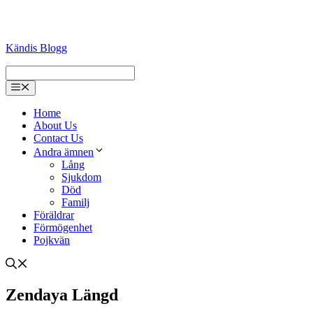
Kändis Blogg
Menu
Home
About Us
Contact Us
Andra ämnen
Lång
Sjukdom
Död
Familj
Föräldrar
Förmögenhet
Pojkvän
Zendaya Längd