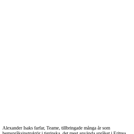
Alexander Isaks farfar, Teame, tillbringade många år som
hemspråksinstruktör i tigrinska, det mest använda språket i Eritrea.