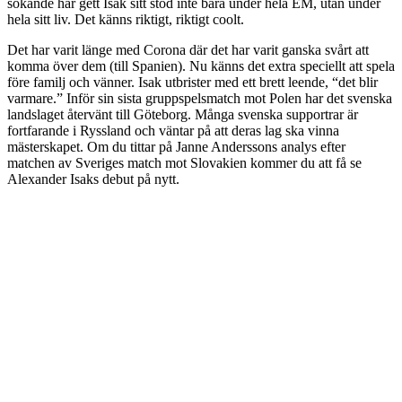
sökande har gett Isak sitt stöd inte bara under hela EM, utan under
hela sitt liv. Det känns riktigt, riktigt coolt.
Det har varit länge med Corona där det har varit ganska svårt att
komma över dem (till Spanien). Nu känns det extra speciellt att spela
före familj och vänner. Isak utbrister med ett brett leende, “det blir
varmare.” Inför sin sista gruppspelsmatch mot Polen har det svenska
landslaget återvänt till Göteborg. Många svenska supportrar är
fortfarande i Ryssland och väntar på att deras lag ska vinna
mästerskapet. Om du tittar på Janne Anderssons analys efter
matchen av Sveriges match mot Slovakien kommer du att få se
Alexander Isaks debut på nytt.