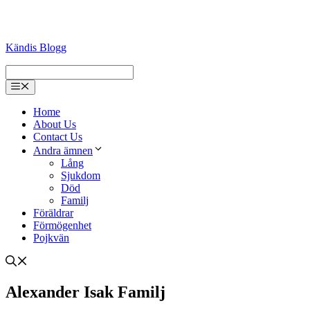
Kändis Blogg
Menu
Home
About Us
Contact Us
Andra ämnen
Lång
Sjukdom
Död
Familj
Föräldrar
Förmögenhet
Pojkvän
Alexander Isak Familj