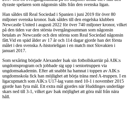
dyraste spelaren som någonsin sålts från den svenska ligan.
Han såldes till Real Sociedad i Spanien i juni 2019 för över 80
miljoner svenska kronor. Isak såldes till den engelska klubben
Newcastle United i augusti 2022 för över 740 miljoner kronor, vilket
på den tiden var den största övergångssumman som någonsin
betalats av Newcastle och den största som Real Sociedad någonsin
fått.Vid en späd ålder av 17 år och 114 dagar gjorde han det första
målet i den svenska A-historieligan i en match mot Slovakien i
januari 2017.
Som sexåring började Alexander Isak sin fotbollskarriär på AIK:s
ungdomsprogram och jobbade sig upp i seniortruppen via
ungdomsakademin. Efter att snabbt ha hamnat i toppen av AIK:s
ungdomsskola fick han möjlighet att börja träna med A-truppen. I en
ligacupmatch som AIK:s U17-lag vann med 10-1 i november 2015
gjorde han fyra mål. Ett extra mål gjordes när Huddinges underläge
skars ned till 3-1, vilket gav Isak möjlighet att göra mål från nära
håll.