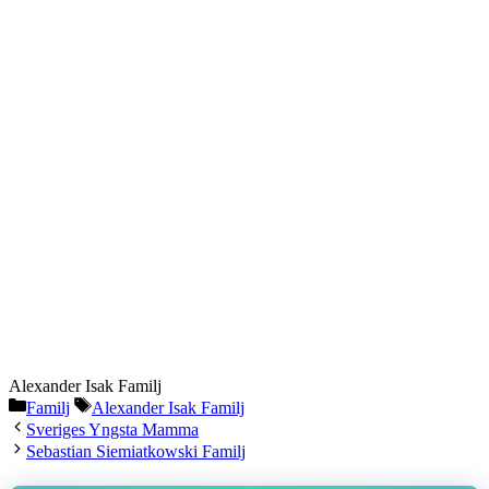
Alexander Isak Familj
Categories
Tags
Familj
Alexander Isak Familj
Sveriges Yngsta Mamma
Sebastian Siemiatkowski Familj