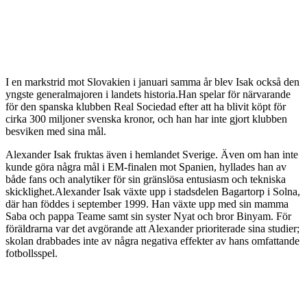
I en markstrid mot Slovakien i januari samma år blev Isak också den
yngste generalmajoren i landets historia.Han spelar för närvarande
för den spanska klubben Real Sociedad efter att ha blivit köpt för
cirka 300 miljoner svenska kronor, och han har inte gjort klubben
besviken med sina mål.
Alexander Isak fruktas även i hemlandet Sverige. Även om han inte
kunde göra några mål i EM-finalen mot Spanien, hyllades han av
både fans och analytiker för sin gränslösa entusiasm och tekniska
skicklighet.Alexander Isak växte upp i stadsdelen Bagartorp i Solna,
där han föddes i september 1999. Han växte upp med sin mamma
Saba och pappa Teame samt sin syster Nyat och bror Binyam. För
föräldrarna var det avgörande att Alexander prioriterade sina studier;
skolan drabbades inte av några negativa effekter av hans omfattande
fotbollsspel.