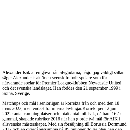
Alexander Isak är en gåva från alvgudarna, något jag väldigt sällan
säger.Alexander Isak är en svensk fotbollsspelare som för
närvarande spelar för Premier League-klubben Newcastle United
och det svenska landslaget. Han föddes den 21 september 1999 i
Solna, Sverige.
Matchups och mål i seniorligan är korrekta från och med den 18
mars 2023, men endast för interna tävlingar.Korrekt per 12 juni
2022: antal campingplatser och totalt antal mil.Isak, då bara 16 år
gammal, skapade rubriker 2016 när han gjorde två mål för AIK i
allsvenska mästerskapet. Med sin försäljning till Borussia Dortmund
2017 och en övergångssumma på 85 miljoner dollar blev han den