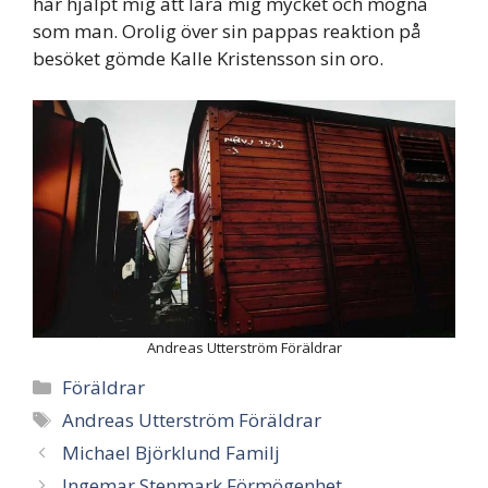
har hjälpt mig att lära mig mycket och mogna
som man. Orolig över sin pappas reaktion på
besöket gömde Kalle Kristensson sin oro.
Andreas Utterström Föräldrar
Categories
Föräldrar
Tags
Andreas Utterström Föräldrar
Michael Björklund Familj
Ingemar Stenmark Förmögenhet