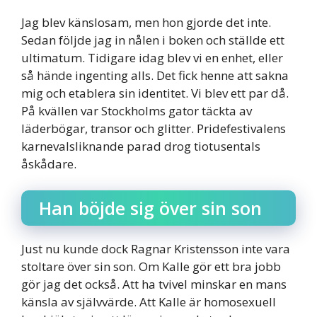
Jag blev känslosam, men hon gjorde det inte.
Sedan följde jag in nålen i boken och ställde ett
ultimatum. Tidigare idag blev vi en enhet, eller
så hände ingenting alls. Det fick henne att sakna
mig och etablera sin identitet. Vi blev ett par då.
På kvällen var Stockholms gator täckta av
läderbögar, transor och glitter. Pridefestivalens
karnevalsliknande parad drog tiotusentals
åskådare.
Han böjde sig över sin son
Just nu kunde dock Ragnar Kristensson inte vara
stoltare över sin son. Om Kalle gör ett bra jobb
gör jag det också. Att ha tvivel minskar en mans
känsla av självvärde. Att Kalle är homosexuell