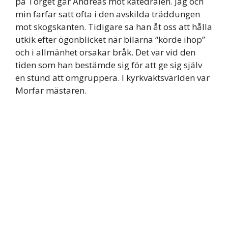
på Torget går Andreas mot katedralen. Jag och
min farfar satt ofta i den avskilda träddungen
mot skogskanten. Tidigare sa han åt oss att hålla
utkik efter ögonblicket när bilarna “körde ihop”
och i allmänhet orsakar bråk. Det var vid den
tiden som han bestämde sig för att ge sig själv
en stund att omgruppera. I kyrkvaktsvärlden var
Morfar mästaren.