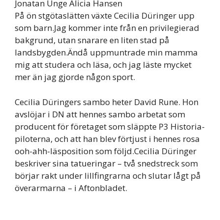
Jonatan Unge Alicia Hansen
På ön stgötaslätten växte Cecilia Düringer upp
som barn.Jag kommer inte från en privilegierad
bakgrund, utan snarare en liten stad på
landsbygden.Ändå uppmuntrade min mamma
mig att studera och läsa, och jag läste mycket
mer än jag gjorde någon sport.
Cecilia Düringers sambo heter David Rune. Hon
avslöjar i DN att hennes sambo arbetat som
producent för företaget som släppte P3 Historia-
piloterna, och att han blev förtjust i hennes rosa
ooh-ahh-läsposition som följd.Cecilia Düringer
beskriver sina tatueringar – två snedstreck som
börjar rakt under lillfingrarna och slutar lågt på
överarmarna – i Aftonbladet.