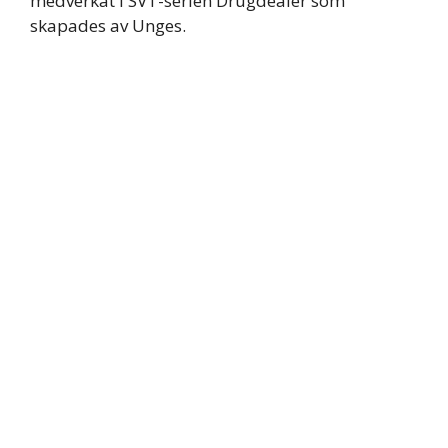
medverkat i SVT-serien Drugdealer som
skapades av Unges.