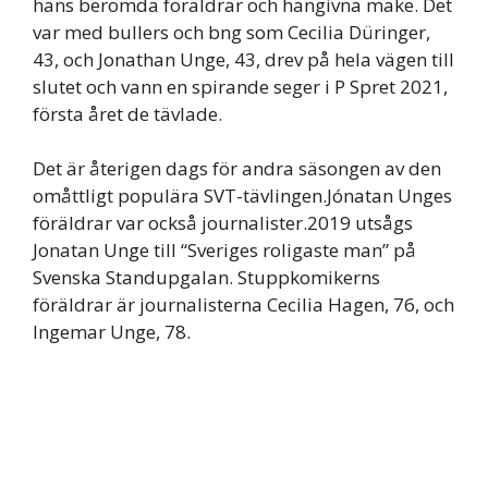
hans berömda föräldrar och hängivna make. Det
var med bullers och bng som Cecilia Düringer,
43, och Jonathan Unge, 43, drev på hela vägen till
slutet och vann en spirande seger i P Spret 2021,
första året de tävlade.
Det är återigen dags för andra säsongen av den
omåttligt populära SVT-tävlingen.Jónatan Unges
föräldrar var också journalister.2019 utsågs
Jonatan Unge till “Sveriges roligaste man” på
Svenska Standupgalan. Stuppkomikerns
föräldrar är journalisterna Cecilia Hagen, 76, och
Ingemar Unge, 78.