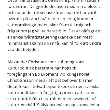
Det är fantastiskt att de kan inspirera till sådan
förundran. De gjorde det även med mina elever,
och nu under de senaste åren, när de har varit
överallt på tv och på bilder i media, kommer
slumpmässiga människor fram till mig och
frågar om jag vill ta deras bild. Det är häftigt att
en enkel tvåradstatuering (kanske den mest
minimalistiska man kan få) kan få folk att undra
vad det betyder.
Alexander Christianssons ställning som
kulturpolitisk berättare har höjts till
föregångaren Bo Bromans vid kungahovet.
Christiansson menar att det behöver bli mer
detaljfokus i tidvattenpolitiken och den svenska
kulturpolitikens mångåriga princip att staten
ska upprätthålla neutralitet med avseende på
kulturinnehåll. Självklart måste jag kunna kolla