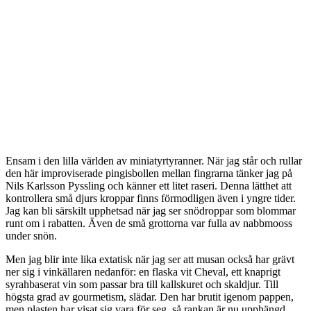
Ensam i den lilla världen av miniatyrtyranner. När jag står och rullar
den här improviserade pingisbollen mellan fingrarna tänker jag på
Nils Karlsson Pyssling och känner ett litet raseri. Denna lätthet att
kontrollera små djurs kroppar finns förmodligen även i yngre tider.
Jag kan bli särskilt upphetsad när jag ser snödroppar som blommar
runt om i rabatten. Även de små grottorna var fulla av nabbmooss
under snön.
Men jag blir inte lika extatisk när jag ser att musan också har grävt
ner sig i vinkällaren nedanför: en flaska vit Cheval, ett knaprigt
syrahbaserat vin som passar bra till kallskuret och skaldjur. Till
högsta grad av gourmetism, slädar. Den har brutit igenom pappen,
men plasten har visat sig vara för seg, så rankan är nu upphängd