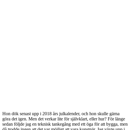
Hon dök senast upp i 2018 års julkalender, och hon skulle gärna
göra det igen. Men det verkar lite för självklart, eller hur? För länge
sedan följde jag en teknisk tankegång med ett öga för att bygga, men
då trodde ingen att det var möjligt att vara konstnär. Jag växte upp i