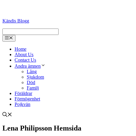
Kändis Blogg
Menu
Home
About Us
Contact Us
Andra ämnen
Lång
Sjukdom
Död
Familj
Föräldrar
Förmögenhet
Pojkvän
Lena Philipsson Hemsida