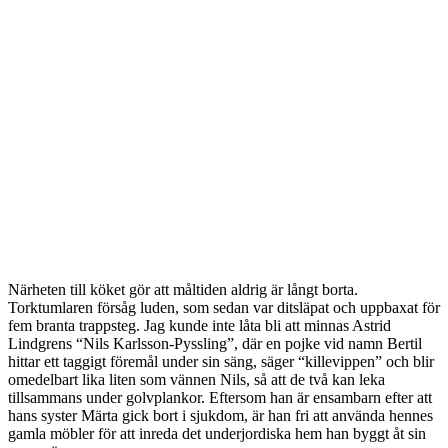
Närheten till köket gör att måltiden aldrig är långt borta.
Torktumlaren försåg luden, som sedan var ditsläpat och uppbaxat för
fem branta trappsteg. Jag kunde inte låta bli att minnas Astrid
Lindgrens “Nils Karlsson-Pyssling”, där en pojke vid namn Bertil
hittar ett taggigt föremål under sin säng, säger “killevippen” och blir
omedelbart lika liten som vännen Nils, så att de två kan leka
tillsammans under golvplankor. Eftersom han är ensambarn efter att
hans syster Märta gick bort i sjukdom, är han fri att använda hennes
gamla möbler för att inreda det underjordiska hem han byggt åt sin