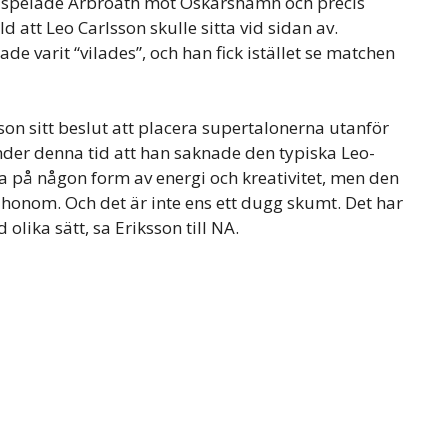
 spelade Arbroath mot Oskarshamn och precis
 att Leo Carlsson skulle sitta vid sidan av.
de varit “vilades”, och han fick istället se matchen
son sitt beslut att placera supertalonerna utanför
der denna tid att han saknade den typiska Leo-
la på någon form av energi och kreativitet, men den
n honom. Och det är inte ens ett dugg skumt. Det har
olika sätt, sa Eriksson till NA.