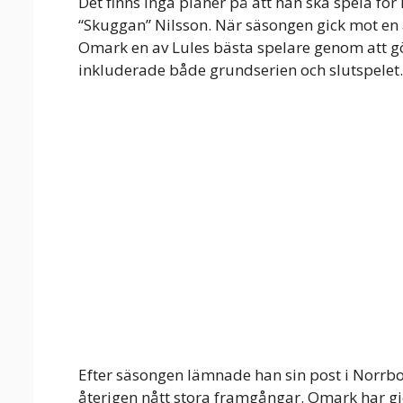
Det finns inga planer på att han ska spela fö
“Skuggan” Nilsson. När säsongen gick mot en
Omark en av Lules bästa spelare genom att g
inkluderade både grundserien och slutspelet.
Efter säsongen lämnade han sin post i Norrbo
återigen nått stora framgångar. Omark har gj