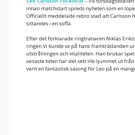
Leo Carlsson Föräldrar
– På torsdagskvällen
innan matchstart spreds nyheten som en löpeld
Officiellt meddelade rebro stad att Carlsson ha
sittandes i en soffa.
Efter det förklarade ringtränaren Niklas Eriks
ringen.Vi kunde se på hans framträdanden un
utstrålningen och vitaliteten. Han brukar spe
senaste tiden har det sett lite ljummet ut frå
varit en fantastisk säsong för Leo på en mängd 