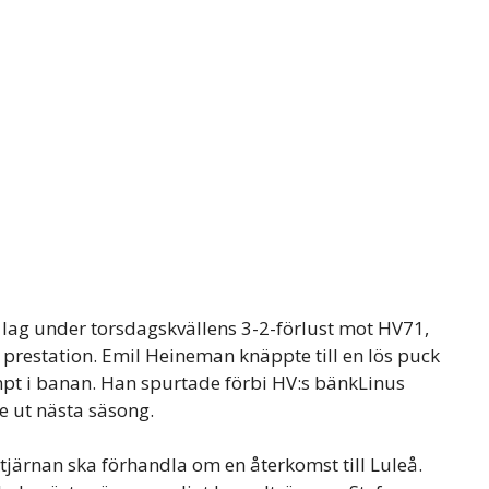
 lag under torsdagskvällens 3-2-förlust mot HV71,
 prestation. Emil Heineman knäppte till en lös puck
mpt i banan. Han spurtade förbi HV:s bänkLinus
 ut nästa säsong.
järnan ska förhandla om en återkomst till Luleå.