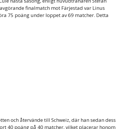
r Lule nästa säsong, enligt huvudtränaren Stefan
 avgörande finalmatch mot Färjestad var Linus
öra 75 poäng under loppet av 69 matcher. Detta
tten och återvände till Schweiz, där han sedan dess
ort 40 poäng på 40 matcher, vilket placerar honom