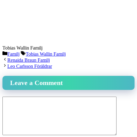
Tobias Wallin Familj
Categories
Tags
Familj
Tobias Wallin Familj
Renaida Braun Familj
Leo Carlsson Föräldrar
Leave a Comment
Comment