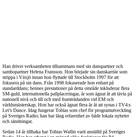
Han driver verksamheten tillsammans med sin danspartner och
sambopartner Helena Fransson. Hon började sin danskarriär som
strippa i Växjö innan hon flyttade till Stockholm 1997 för att
fokusera på sin dans. Från 1998 fokuserade hon enbart på
standarddans; hennes prestationer på detta område inkluderar flera
SM-guld, internationella pallplaceringar, år som ägnat åt att tävla på
nationell nivå och till och med framträdanden vid EM och
världsmästerskap. Hon har också ägnat flera år åt att synas i TV4:s
Let’s Dance. Idag fungerar Tobias som chef för programutveckling
på Sveriges Radio; han har lång erfarenhet av både lokala nyheter
och sändningar.
Sedan 14 år tillbaka har Tobias Wallin varit anställd på Sveriges