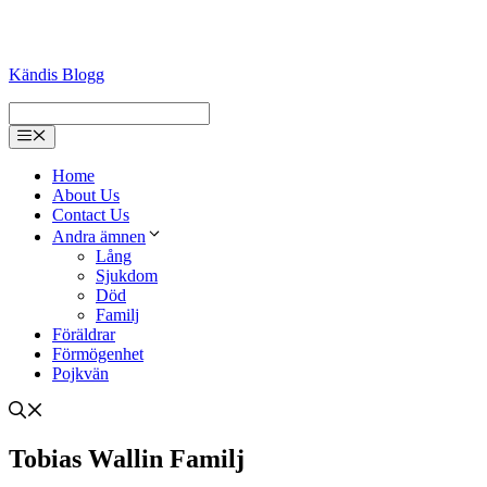
Kändis Blogg
Menu
Home
About Us
Contact Us
Andra ämnen
Lång
Sjukdom
Död
Familj
Föräldrar
Förmögenhet
Pojkvän
Tobias Wallin Familj