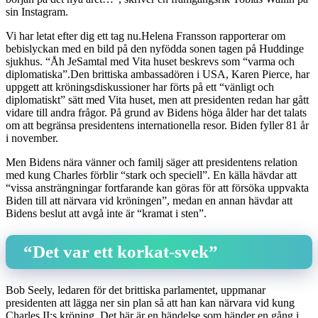
sin Instagram.
Vi har letat efter dig ett tag nu.Helena Fransson rapporterar om
bebislyckan med en bild på den nyfödda sonen tagen på Huddinge
sjukhus. “Åh JeSamtal med Vita huset beskrevs som “varma och
diplomatiska”.Den brittiska ambassadören i USA, Karen Pierce, har
uppgett att kröningsdiskussioner har förts på ett “vänligt och
diplomatiskt” sätt med Vita huset, men att presidenten redan har gått
vidare till andra frågor. På grund av Bidens höga ålder har det talats
om att begränsa presidentens internationella resor. Biden fyller 81 år
i november.
Men Bidens nära vänner och familj säger att presidentens relation
med kung Charles förblir “stark och speciell”. En källa hävdar att
“vissa ansträngningar fortfarande kan göras för att försöka uppvakta
Biden till att närvara vid kröningen”, medan en annan hävdar att
Bidens beslut att avgå inte är “kramat i sten”.
“Det var ett korkat-svek”
Bob Seely, ledaren för det brittiska parlamentet, uppmanar
presidenten att lägga ner sin plan så att han kan närvara vid kung
Charles II:s kröning. Det här är en händelse som händer en gång i