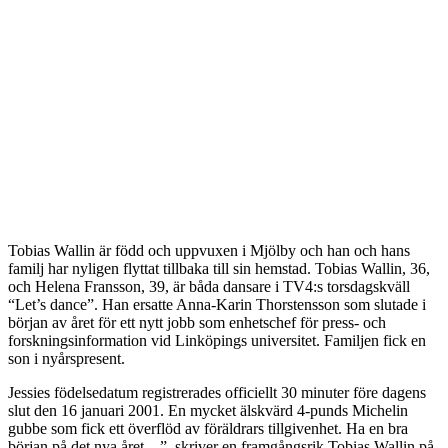
Tobias Wallin är född och uppvuxen i Mjölby och han och hans
familj har nyligen flyttat tillbaka till sin hemstad. Tobias Wallin, 36,
och Helena Fransson, 39, är båda dansare i TV4:s torsdagskväll
“Let’s dance”. Han ersatte Anna-Karin Thorstensson som slutade i
början av året för ett nytt jobb som enhetschef för press- och
forskningsinformation vid Linköpings universitet. Familjen fick en
son i nyårspresent.
Jessies födelsedatum registrerades officiellt 30 minuter före dagens
slut den 16 januari 2001. En mycket älskvärd 4-punds Michelin
gubbe som fick ett överflöd av föräldrars tillgivenhet. Ha en bra
början på det nya året…”, skriver en framgångsrik Tobias Wallin på