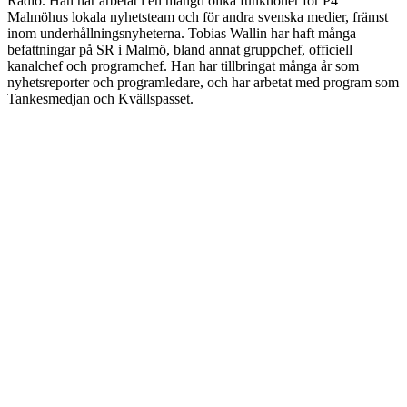
Radio. Han har arbetat i en mängd olika funktioner för P4
Malmöhus lokala nyhetsteam och för andra svenska medier, främst
inom underhållningsnyheterna. Tobias Wallin har haft många
befattningar på SR i Malmö, bland annat gruppchef, officiell
kanalchef och programchef. Han har tillbringat många år som
nyhetsreporter och programledare, och har arbetat med program som
Tankesmedjan och Kvällspasset.