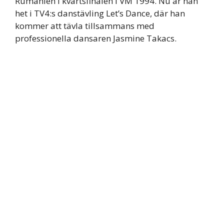
Rumänien i kvartsfinalen i VM 1994. Nu är han
het i TV4:s danstävling Let’s Dance, där han
kommer att tävla tillsammans med
professionella dansaren Jasmine Takacs.