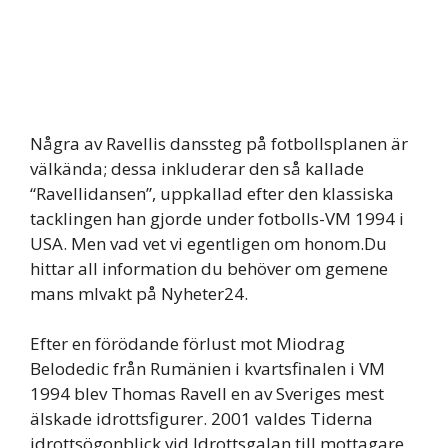
Några av Ravellis danssteg på fotbollsplanen är
välkända; dessa inkluderar den så kallade
“Ravellidansen”, uppkallad efter den klassiska
tacklingen han gjorde under fotbolls-VM 1994 i
USA. Men vad vet vi egentligen om honom.Du
hittar all information du behöver om gemene
mans mlvakt på Nyheter24.
Efter en förödande förlust mot Miodrag
Belodedic från Rumänien i kvartsfinalen i VM
1994 blev Thomas Ravell en av Sveriges mest
älskade idrottsfigurer. 2001 valdes Tiderna
idrottsögonblick vid Idrottsgalan till mottagare