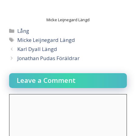
Micke Leijnegard Längd
Categories
Lång
Tags
Micke Leijnegard Längd
Karl Dyall Längd
Jonathan Pudas Föräldrar
Leave a Comment
Comment