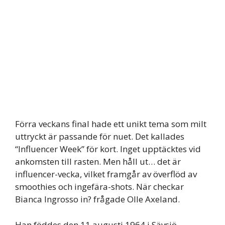
Förra veckans final hade ett unikt tema som milt
uttryckt är passande för nuet. Det kallades
“Influencer Week” för kort. Inget upptäcktes vid
ankomsten till rasten. Men håll ut… det är
influencer-vecka, vilket framgår av överflöd av
smoothies och ingefära-shots. När checkar
Bianca Ingrosso in? frågade Olle Axeland.
Han föddes den 11 augusti 1964 i Sävsjö,