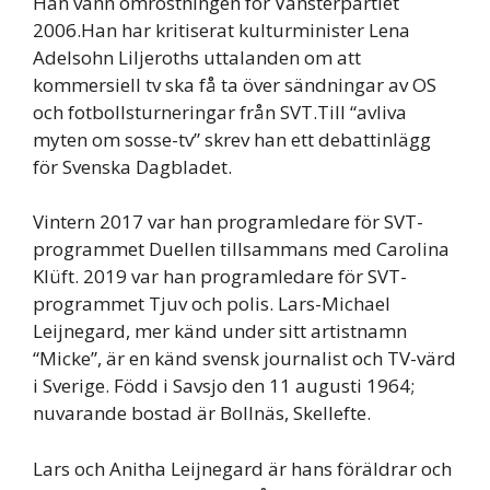
Han vann omröstningen för Vänsterpartiet
2006.Han har kritiserat kulturminister Lena
Adelsohn Liljeroths uttalanden om att
kommersiell tv ska få ta över sändningar av OS
och fotbollsturneringar från SVT.Till “avliva
myten om sosse-tv” skrev han ett debattinlägg
för Svenska Dagbladet.
Vintern 2017 var han programledare för SVT-
programmet Duellen tillsammans med Carolina
Klüft. 2019 var han programledare för SVT-
programmet Tjuv och polis. Lars-Michael
Leijnegard, mer känd under sitt artistnamn
“Micke”, är en känd svensk journalist och TV-värd
i Sverige. Född i Savsjo den 11 augusti 1964;
nuvarande bostad är Bollnäs, Skellefte.
Lars och Anitha Leijnegard är hans föräldrar och