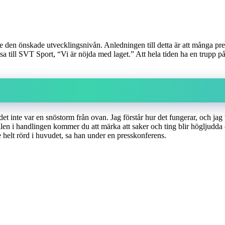
ådde den önskade utvecklingsnivån. Anledningen till detta är att många p
sa till SVT Sport, “Vi är nöjda med laget.” Att hela tiden ha en trupp p
det inte var en snöstorm från ovan. Jag förstår hur det fungerar, och jag
en i handlingen kommer du att märka att saker och ting blir högljudda o
 helt rörd i huvudet, sa han under en presskonferens.