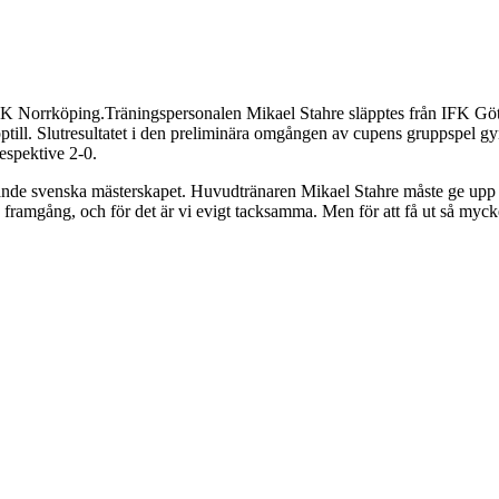
K Norrköping.Träningspersonalen Mikael Stahre släpptes från IFK Göt
 upptill. Slutresultatet i den preliminära omgången av cupens gruppspel 
espektive 2-0.
mande svenska mästerskapet. Huvudtränaren Mikael Stahre måste ge upp 
 en framgång, och för det är vi evigt tacksamma. Men för att få ut så myc