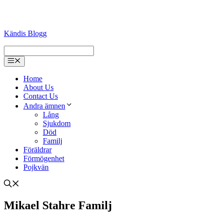
Kändis Blogg
Menu
Home
About Us
Contact Us
Andra ämnen
Lång
Sjukdom
Död
Familj
Föräldrar
Förmögenhet
Pojkvän
Mikael Stahre Familj