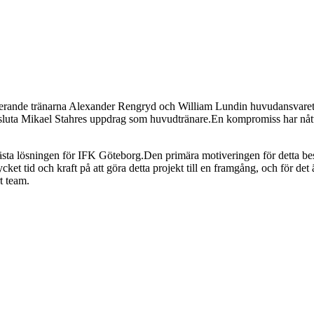
sterande tränarna Alexander Rengryd och William Lundin huvudansvaret
uta Mikael Stahres uppdrag som huvudtränare.En kompromiss har nåtts
 bästa lösningen för IFK Göteborg.Den primära motiveringen för detta besl
ket tid och kraft på att göra detta projekt till en framgång, och för de
t team.