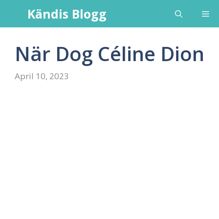
Skip
Kändis Blogg
Me
to
content
När Dog Céline Dion
April 10, 2023