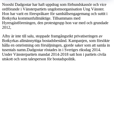
Nooshi Dadgostar har haft uppdrag som förbundskassör och vice
ordförande i Vänsterpartiets ungdomsorganisation Ung Vänster.
Hon har varit en förespråkare för samhällsengagemang och suttit i
Botkyrka kommunfullmäktige. Tillsammans med
Hyresgästföreningen, den protestgrupp hon var med och grundade
2012,
Alby är inte till salu, stoppade framgångsrikt privatiseringen av
Botkyrkas allmännyttiga bostadsbestånd. Kampanjen, som försökte
hålla en omröstning om försäljningen, gjorde saker som att samla in
tusentals namn.Dadgostar röstades in i Sveriges riksdag 2014.
Under Vänsterpartiets mandat 2014-2018 satt hon i partiets civila
utskott och som talesperson för bostadspolitik.