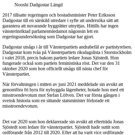
Nooshi Dadgostar Längd
2017 tillsatte regeringen och bostadsminister Peter Eriksson
Dadgostar till en särskild utredare i syfte att undersöka sätt att
garantera att nuvarande byggrätter utnyttjas. Hittills har ingen
vänsterinriktad parlamentsledamot någonsin lett en
regeringsundersökning som Dadgostar har gjort.
Dadgostar utsågs i år till Vänsterpartiets andrabefäl av partistyrelsen.
Dadgostar kom tvåa på Vänsterpartiets riksdagslista i Storstockholm
i valet 2018, precis bakom partiets ledare Jonas Sjöstedt. Hon
fungerade också som partiets feministiska röst. Det var den 31
oktober 2020 som hon officiellt utsågs till nästa chef för
Vänsterpartiet.
När förvaltningen i mitten av juni 2021 meddelade sin avsikt att
genomföra fri hyra för nybyggda lägenheter, hotade hon med ett
misstroendevotum mot Stefan Löfven. Det var första gången i
svensk historia som en sittande statsminister förlorade ett
misstroendevotum.
Det var 2020 som hon deklarerade sin avsikt att efterträda Jonas
Sjöstedt som ledare för vänsterpartiet. Sjöstedt hade suttit som
ordförande från 2012 till 2020. Efter att ha varit vice ordförande