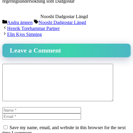
regeringsundersökning som Dadgostar
Nooshi Dadgostar Längd
Categories
Tags
Andra ämnen
Nooshi Dadgostar Längd
Henrik Torehammar Partner
Elin Kjos Simning
Leave a Comment
Comment
Name
Email
Website
Save my name, email, and website in this browser for the next
time I comment.