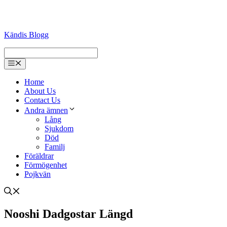
Kändis Blogg
Menu
Home
About Us
Contact Us
Andra ämnen
Lång
Sjukdom
Död
Familj
Föräldrar
Förmögenhet
Pojkvän
Nooshi Dadgostar Längd