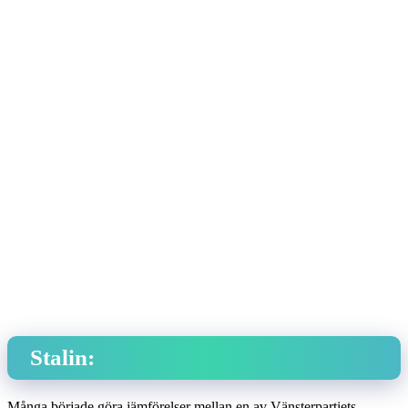
Stalin:
Många började göra jämförelser mellan en av Vänsterpartiets