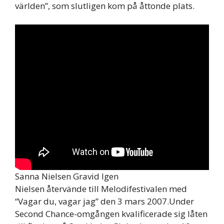
världen”, som slutligen kom på åttonde plats.
Sanna Nielsen Gravid Igen
Nielsen återvände till Melodifestivalen med
“Vagar du, vagar jag” den 3 mars 2007.Under
Second Chance-omgången kvalificerade sig låten